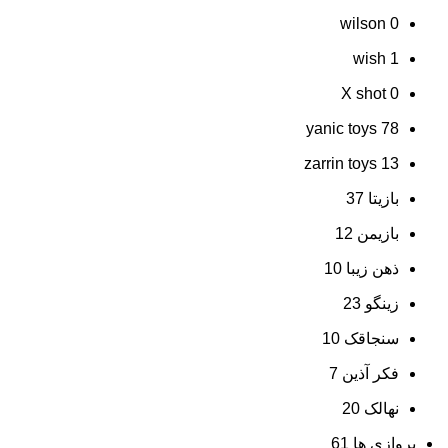
wilson
0
wish
1
X shot
0
yanic toys
78
zarrin toys
13
بازیتا
37
بازیمن
12
ذهن زیبا
10
زینگو
23
سنجاقک
10
فکر آذین
7
نهالک
20
پروازی ها
61