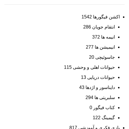
اکشن فیگورها
1542
انتقام جویان
286
انیمه ها
372
انیمیشن ها
277
جاسوئیچی
20
حیوانات اهلی و وحشی
115
حیوانات دریایی
13
دایناسور و اژدها
43
سلبریتی ها
294
کتاب فیگور
0
گیمینگ
122
بازی فکری و آموزشی
817