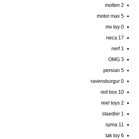
molten
2
motor max
5
mv toy
0
neca
17
nerf
1
OMG
3
persian
5
ravensburgur
0
red box
10
reel toys
2
staedler
1
syma
11
tak toy
6