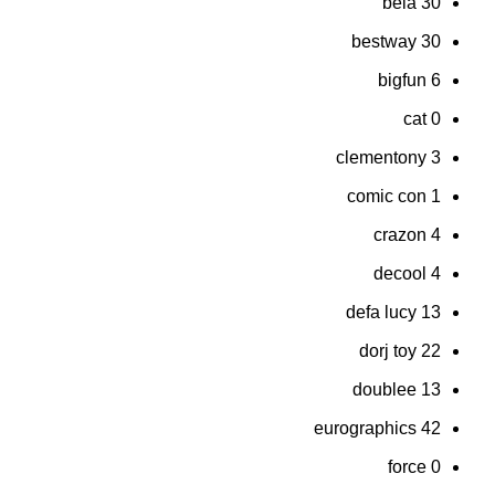
bela
30
bestway
30
bigfun
6
cat
0
clementony
3
comic con
1
crazon
4
decool
4
defa lucy
13
dorj toy
22
doublee
13
eurographics
42
force
0