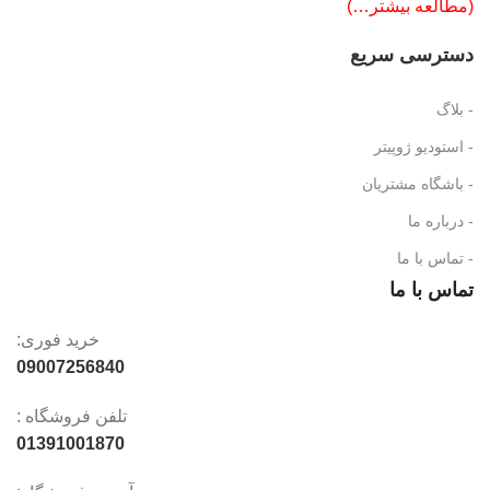
(مطالعه بیشتر…)
دسترسی سریع
- بلاگ
- استودیو ژوپیتر
- باشگاه مشتریان
- درباره ما
- تماس با ما
تماس با ما
خرید فوری:
09007256840
تلفن فروشگاه :
01391001870