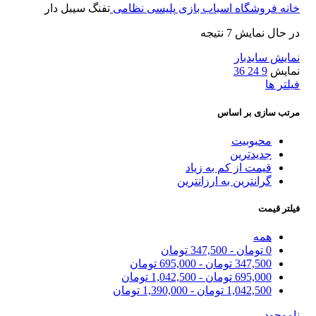
نه
فروشگاه اسباب بازی
پلیسی نظامی
تفنگ سیبل دار
حال نمایش 7 نتیجه
ایش سایدبار
ایش
9
24
36
تر ها
ب سازی بر اساس
محبوبیت
جدیدترین
قیمت از کم به زیاد
گرانترین به ارزانترین
تر قیمت
همه
0
تومان
-
347,500
تومان
347,500
تومان
-
695,000
تومان
695,000
تومان
-
1,042,500
تومان
1,042,500
تومان
-
1,390,000
تومان
موجود