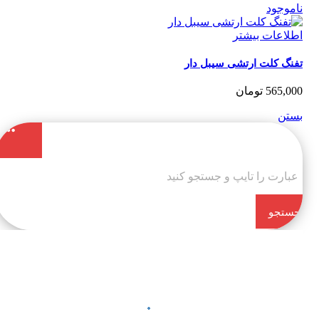
موجود
لاعات بیشتر
نگ کلت ارتشی سیبل دار
565,0
تومان
تن
تجو
کن