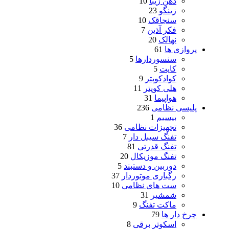
ذهن زیبا
10
زینگو
23
سنجاقک
10
فکر آذین
7
نهالک
20
پروازی ها
61
سنسوردارها
5
کایت
5
کوادکوپتر
9
هلی کوپتر
11
هواپیما
31
پلیسی نظامی
236
بیسیم
1
تجهیزات نظامی
36
تفنگ سیبل دار
7
تفنگ قدرتی
81
تفنگ موزیکال
20
دوربین و دستبند
5
رگباری موتوردار
37
ست های نظامی
10
شمشیر
31
ماکت تفنگ
9
چرخ دار ها
79
اسکوتر برقی
8