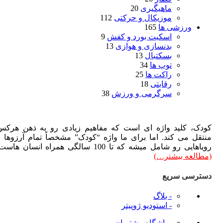
ماهیگیری
20
موزیکال و حرکتی
112
ورزشی ها
165
اسکیت بورد و کفش
9
بدنسازی و هوازی
13
بسکتبال
13
توپ ها
34
راکت ها
25
رقابتی
18
سرگرمی و ورزش
38
دک، کلید واژه ای است که مفاهیم زیادی رو به ذهن هرکس
تقل می کند. اما برای ما واژه “کودک” مشخصاً تمام آرزوها و
هایی رو شامل میشه که تا 100 سالگی همراه انسان هاست.
طالعه بیشتر…)
ترسی سریع
- بلاگ
- استودیو ژوپیتر
- باشگاه مشتریان