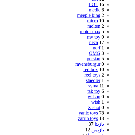
LOL
16
medic
6
meeple king
2
micro
10
molten
2
motor max
5
mv toy
0
neca
17
nerf
1
OMG
3
persian
5
ravensburgur
0
red box
10
reel toys
2
staedler
1
syma
11
tak toy
6
wilson
0
wish
1
X shot
0
yanic toys
78
zarrin toys
13
بازیتا
37
بازیمن
12