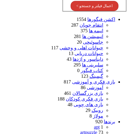
اعمال فیلتر و جستجو >
اکشن فیگورها
1554
انتقام جویان
287
انیمه ها
375
انیمیشن ها
281
جاسوئیچی
20
حیوانات اهلی و وحشی
117
حیوانات دریایی
13
دایناسور و اژدها
43
سلبریتی ها
295
کتاب فیگور
0
گیمینگ
123
بازی فکری و آموزشی
817
آموزشی
86
بازی بزرگسالان
461
بازی فکری کودکان
188
بازی های چوبی
48
روبیک
29
مولاژ
8
برندها
920
apt
1
artpuzzle
73