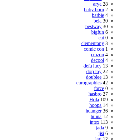
arya
28
baby born
2
barbie
4
bela
30
bestway
30
bigfun
6
cat
0
clementony
3
comic con
1
crazon
4
decool
4
defa lucy
13
dorj toy
22
doublee
13
eurographics
42
force
0
hasbro
27
Hola
109
hoopa
14
huanger
36
huina
12
intex
113
jada
9
jisi
6
lari
12