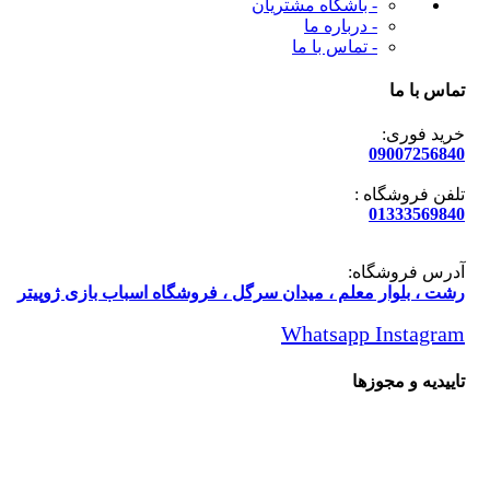
- باشگاه مشتریان
- درباره ما
- تماس با ما
س با ما
ید فوری:
090072568
فن فروشگاه :
013335698
رس فروشگاه:
ت ، بلوار معلم ، میدان سرگل ، فروشگاه اسباب بازی ژوپیتر
Whatsapp
Instagr
یدیه و مجوزها