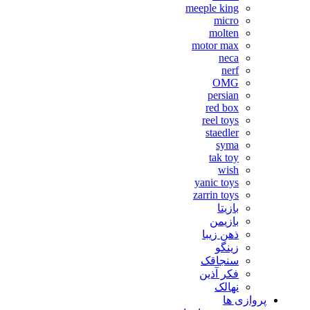
meeple king
micro
molten
motor max
neca
nerf
OMG
persian
red box
reel toys
staedler
syma
tak toy
wish
yanic toys
zarrin toys
بازیتا
بازیمن
ذهن زیبا
زینگو
سنجاقک
فکر آذین
نهالک
پروازی ها