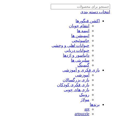
تخاب دسته بندی
اکشن فیگورها
انتقام جویان
انیمه ها
انیمیشن ها
جاسوئیچی
حیوانات اهلی و وحشی
حیوانات دریایی
دایناسور و اژدها
سلبریتی ها
گیمینگ
بازی فکری و آموزشی
آموزشی
بازی بزرگسالان
بازی فکری کودکان
بازی های چوبی
روبیک
مولاژ
برندها
apt
artpuzzle