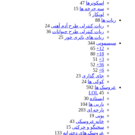
اسکوترها
47
سه چرخه ها
15
لوپکار
5
ربات ها
88
ربات کنترلی طرح آدم آهنی
24
ربات کنترلی طرح حیوانات
36
ربات های باتری خور
25
سیسمونی
344
65
12+
80
18+
51
3+
52
36+
52
6+
جای گذاری
23
کوکی ها
24
عروسک ها
592
LOL
45
ایستاده
30
باربی ها
104
پارچه ای
203
پونی
19
خانه عروسکی
43
سخنگو و حرکتی
15
عروسک های دخترانه
133