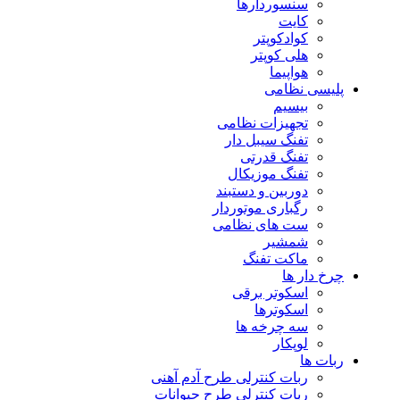
سنسوردارها
کایت
کوادکوپتر
هلی کوپتر
هواپیما
پلیسی نظامی
بیسیم
تجهیزات نظامی
تفنگ سیبل دار
تفنگ قدرتی
تفنگ موزیکال
دوربین و دستبند
رگباری موتوردار
ست های نظامی
شمشیر
ماکت تفنگ
چرخ دار ها
اسکوتر برقی
اسکوترها
سه چرخه ها
لوپکار
ربات ها
ربات کنترلی طرح آدم آهنی
ربات کنترلی طرح حیوانات