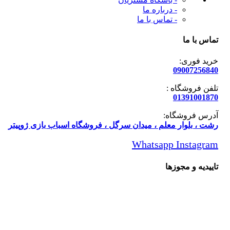
- درباره ما
- تماس با ما
س با ما
ید فوری:
090072568
فن فروشگاه :
013910018
رس فروشگاه:
ت ، بلوار معلم ، میدان سرگل ، فروشگاه اسباب بازی ژوپیتر
Whatsapp
Instagr
یدیه و مجوزها