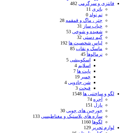
فانتزی و سرگرمی
482
باتری
11
تم تولد
0
چتر ، ماگ و قمقمه
28
حباب ساز
31
شعبده و شوخی
53
گیم دستی
32
لباس شخصیت ها
192
ماسک و نقاب
85
نرمالوها
45
اسکوییشی
5
اسلایم
4
پاپت ها
7
خمیر
19
شن جادویی
4
فیجت
3
لگو و ساختنی ها
1548
آجره
74
پازل
151
جورچین های چوبی
30
سازه های پلاستیک و مغناطیسی
133
لگوها
1160
لوازم تحریر
129