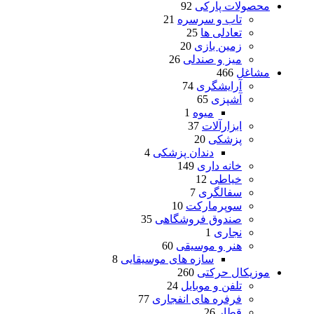
محصولات پارکی
92
تاب و سرسره
21
تعادلی ها
25
زمین بازی
20
میز و صندلی
26
مشاغل
466
آرایشگری
74
آشپزی
65
میوه
1
ابزارآلات
37
پزشکی
20
دندان پزشکی
4
خانه داری
149
خیاطی
12
سفالگری
7
سوپرمارکت
10
صندوق فروشگاهی
35
نجاری
1
هنر و موسیقی
60
سازه های موسیقایی
8
موزیکال حرکتی
260
تلفن و موبایل
24
فرفره های انفجاری
77
قطار
26