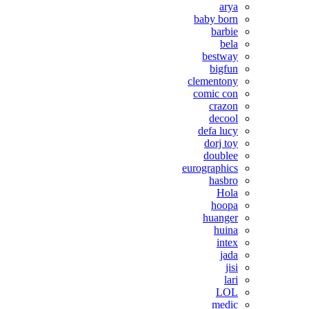
arya
baby born
barbie
bela
bestway
bigfun
clementony
comic con
crazon
decool
defa lucy
dorj toy
doublee
eurographics
hasbro
Hola
hoopa
huanger
huina
intex
jada
jisi
lari
LOL
medic