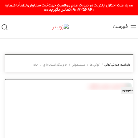
«« به علت اختلال اینترنت در صورت عدم موفقیت جهت ثبت سفارش، لطفاً با شماره
09007256840 تماس بگیرید »»
فهرست
دایناسور صورتی کوکی
کوکی ها
سیسمونی
فروشگاه اسباب بازی
خانه
ناموجود