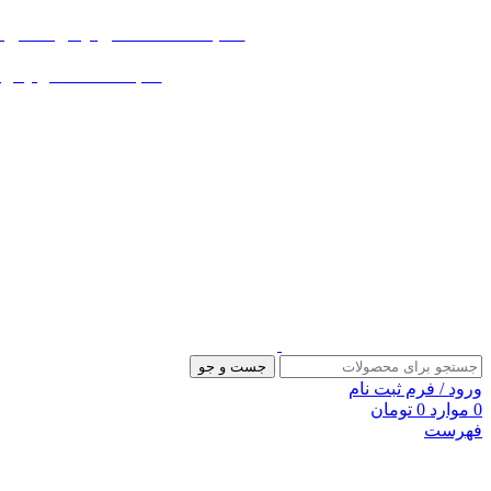
«« به علت اختلال اینترنت در صورت ع
«« به علت اختلال اینترنت در
جست و جو
ورود / فرم ثبت نام
0
موارد
0
تومان
فهرست