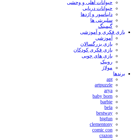
حیوانات اهلی و وحشی
حیوانات دریایی
دایناسور و اژدها
سلبریتی ها
گیمینگ
بازی فکری و آموزشی
آموزشی
بازی بزرگسالان
بازی فکری کودکان
بازی های چوبی
روبیک
مولاژ
برندها
apt
artpuzzle
arya
baby born
barbie
bela
bestway
bigfun
clementony
comic con
crazon