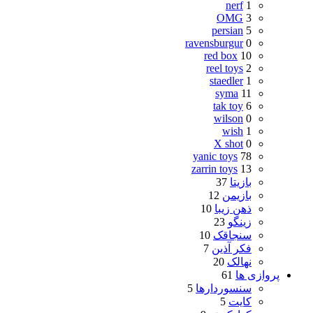
nerf
1
OMG
3
persian
5
ravensburgur
0
red box
10
reel toys
2
staedler
1
syma
11
tak toy
6
wilson
0
wish
1
X shot
0
yanic toys
78
zarrin toys
13
بازیتا
37
بازیمن
12
ذهن زیبا
10
زینگو
23
سنجاقک
10
فکر آذین
7
نهالک
20
پروازی ها
61
سنسوردارها
5
کایت
5