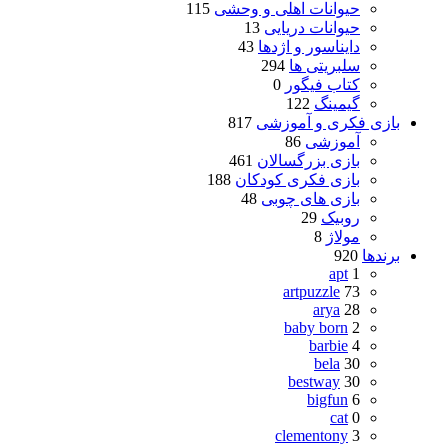
حیوانات اهلی و وحشی
115
حیوانات دریایی
13
دایناسور و اژدها
43
سلبریتی ها
294
کتاب فیگور
0
گیمینگ
122
بازی فکری و آموزشی
817
آموزشی
86
بازی بزرگسالان
461
بازی فکری کودکان
188
بازی های چوبی
48
روبیک
29
مولاژ
8
برندها
920
apt
1
artpuzzle
73
arya
28
baby born
2
barbie
4
bela
30
bestway
30
bigfun
6
cat
0
clementony
3