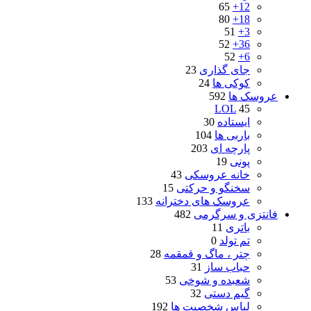
65
12+
80
18+
51
3+
52
36+
52
6+
جای گذاری
23
کوکی ها
24
عروسک ها
592
LOL
45
ایستاده
30
باربی ها
104
پارچه ای
203
پونی
19
خانه عروسکی
43
سخنگو و حرکتی
15
عروسک های دخترانه
133
فانتزی و سرگرمی
482
باتری
11
تم تولد
0
چتر ، ماگ و قمقمه
28
حباب ساز
31
شعبده و شوخی
53
گیم دستی
32
لباس شخصیت ها
192