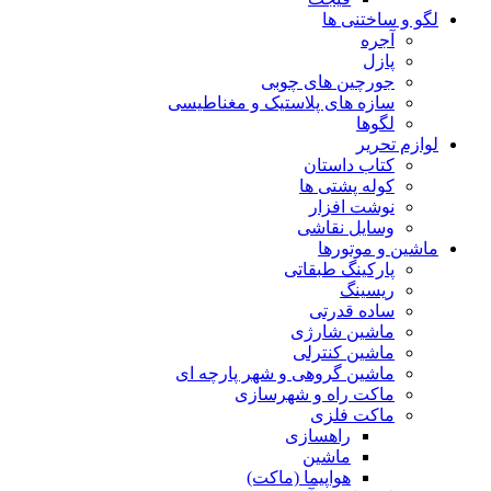
لگو و ساختنی ها
آجره
پازل
جورچین های چوبی
سازه های پلاستیک و مغناطیسی
لگوها
لوازم تحریر
کتاب داستان
کوله پشتی ها
نوشت افزار
وسایل نقاشی
ماشین و موتورها
پارکینگ طبقاتی
ریسینگ
ساده قدرتی
ماشین شارژی
ماشین کنترلی
ماشین گروهی و شهر پارچه ای
ماکت راه و شهرسازی
ماکت فلزی
راهسازی
ماشین
هواپیما (ماکت)