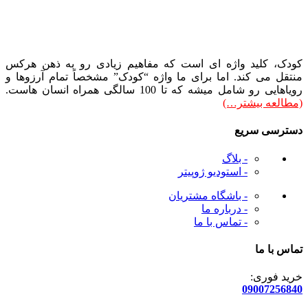
کودک، کلید واژه ای است که مفاهیم زیادی رو به ذهن هرکس
منتقل می کند. اما برای ما واژه “کودک” مشخصاً تمام آرزوها و
رویاهایی رو شامل میشه که تا 100 سالگی همراه انسان هاست.
(مطالعه بیشتر…)
دسترسی سریع
- بلاگ
- استودیو ژوپیتر
- باشگاه مشتریان
- درباره ما
- تماس با ما
تماس با ما
خرید فوری:
09007256840