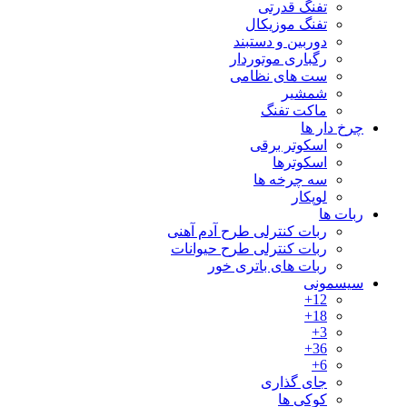
تفنگ قدرتی
تفنگ موزیکال
دوربین و دستبند
رگباری موتوردار
ست های نظامی
شمشیر
ماکت تفنگ
چرخ دار ها
اسکوتر برقی
اسکوترها
سه چرخه ها
لوپکار
ربات ها
ربات کنترلی طرح آدم آهنی
ربات کنترلی طرح حیوانات
ربات های باتری خور
سیسمونی
12+
18+
3+
36+
6+
جای گذاری
کوکی ها