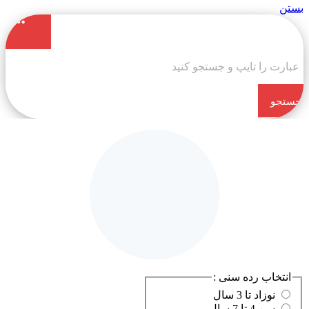
بستن
جستجو
کن
انتخاب رده سنی :
نوزاد تا 3 سال
سن 4 تا 7 سال