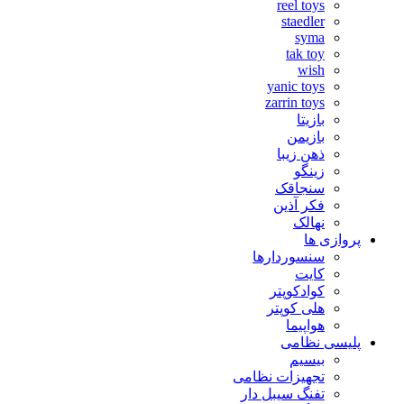
reel toys
staedler
syma
tak toy
wish
yanic toys
zarrin toys
بازیتا
بازیمن
ذهن زیبا
زینگو
سنجاقک
فکر آذین
نهالک
پروازی ها
سنسوردارها
کایت
کوادکوپتر
هلی کوپتر
هواپیما
پلیسی نظامی
بیسیم
تجهیزات نظامی
تفنگ سیبل دار