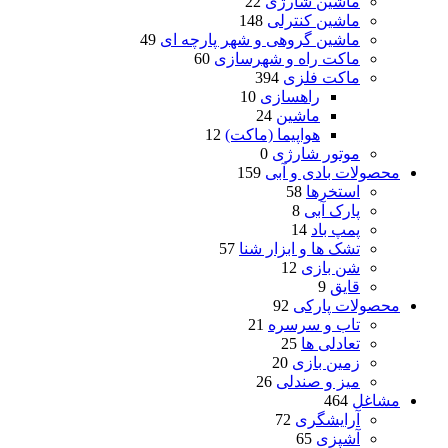
ماشین شارژی
22
ماشین کنترلی
148
ماشین گروهی و شهر پارچه ای
49
ماکت راه و شهرسازی
60
ماکت فلزی
394
راهسازی
10
ماشین
24
هواپیما (ماکت)
12
موتور شارژی
0
محصولات بادی و آبی
159
استخرها
58
پارک آبی
8
پمپ باد
14
تشک ها و ابزار شنا
57
شن بازی
12
قایق
9
محصولات پارکی
92
تاب و سرسره
21
تعادلی ها
25
زمین بازی
20
میز و صندلی
26
مشاغل
464
آرایشگری
72
آشپزی
65