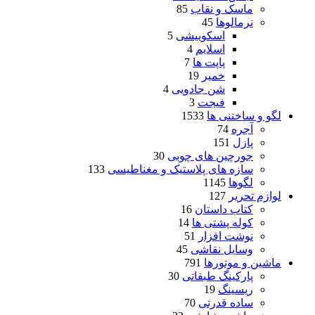
ماسک و نقاب
85
نرمالوها
45
اسکوییشی
5
اسلایم
4
پاپت ها
7
خمیر
19
شن جادویی
4
فیجت
3
لگو و ساختنی ها
1533
آجره
74
پازل
151
جورچین های چوبی
30
سازه های پلاستیک و مغناطیسی
133
لگوها
1145
لوازم تحریر
127
کتاب داستان
16
کوله پشتی ها
14
نوشت افزار
51
وسایل نقاشی
45
ماشین و موتورها
791
پارکینگ طبقاتی
30
ریسینگ
19
ساده قدرتی
70