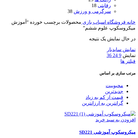
رقابتی
18
سرگرمی و ورزش
38
خانه
فروشگاه اسباب بازی
محصولات برچسب خورده “آموزش
میکروسکوپ علوم ششم”
در حال نمایش یک نتیجه
نمایش سایدبار
نمایش
9
24
36
فیلتر ها
مرتب سازی بر اساس
محبوبیت
جدیدترین
قیمت از کم به زیاد
گرانترین به ارزانترین
افزودن به سبد خرید
میکروسکوپ آموزشی SD221