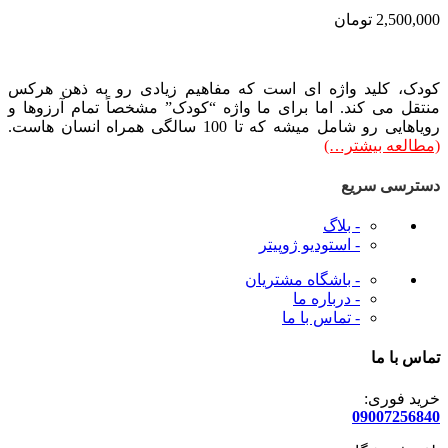
2,500,000
تومان
کودک، کلید واژه ای است که مفاهیم زیادی رو به ذهن هرکس
منتقل می کند. اما برای ما واژه “کودک” مشخصاً تمام آرزوها و
رویاهایی رو شامل میشه که تا 100 سالگی همراه انسان هاست.
(مطالعه بیشتر…)
دسترسی سریع
- بلاگ
- استودیو ژوپیتر
- باشگاه مشتریان
- درباره ما
- تماس با ما
تماس با ما
خرید فوری:
09007256840