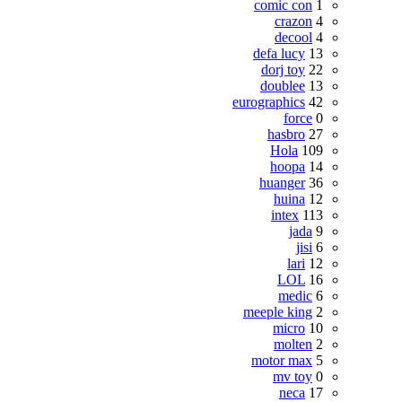
comic con
1
crazon
4
decool
4
defa lucy
13
dorj toy
22
doublee
13
eurographics
42
force
0
hasbro
27
Hola
109
hoopa
14
huanger
36
huina
12
intex
113
jada
9
jisi
6
lari
12
LOL
16
medic
6
meeple king
2
micro
10
molten
2
motor max
5
mv toy
0
neca
17