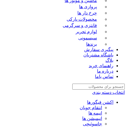
ماشین و موتور ها
پروازی ها
چرخ دار ها
محصولات پارکی
فانتزی و سرگرمی
لوازم تحریر
سیسمونی
برندها
پیگیری سفارش
باشگاه مشتریان
بلاگ
راهنمای خرید
درباره ما
تماس باما
انتخاب دسته بندی
اکشن فیگورها
انتقام جویان
انیمه ها
انیمیشن ها
جاسوئیچی