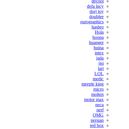
decool
defa lucy
dorj toy
doublee
eurographics
hasbro
Hola
hoopa
huanger
huina
intex
jada
jisi
lari
LOL
medic
meeple king
micro
molten
motor max
neca
nerf
OMG
persian
red box