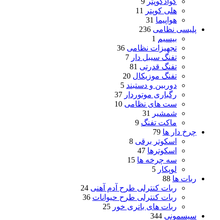
کوادکوپتر
9
هلی کوپتر
11
هواپیما
31
پلیسی نظامی
236
بیسیم
1
تجهیزات نظامی
36
تفنگ سیبل دار
7
تفنگ قدرتی
81
تفنگ موزیکال
20
دوربین و دستبند
5
رگباری موتوردار
37
ست های نظامی
10
شمشیر
31
ماکت تفنگ
9
چرخ دار ها
79
اسکوتر برقی
8
اسکوترها
47
سه چرخه ها
15
لوپکار
5
ربات ها
88
ربات کنترلی طرح آدم آهنی
24
ربات کنترلی طرح حیوانات
36
ربات های باتری خور
25
سیسمونی
344