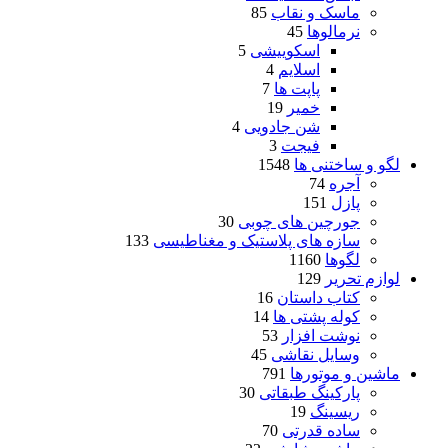
ماسک و نقاب
85
نرمالوها
45
اسکوییشی
5
اسلایم
4
پاپت ها
7
خمیر
19
شن جادویی
4
فیجت
3
لگو و ساختنی ها
1548
آجره
74
پازل
151
جورچین های چوبی
30
سازه های پلاستیک و مغناطیسی
133
لگوها
1160
لوازم تحریر
129
کتاب داستان
16
کوله پشتی ها
14
نوشت افزار
53
وسایل نقاشی
45
ماشین و موتورها
791
پارکینگ طبقاتی
30
ریسینگ
19
ساده قدرتی
70