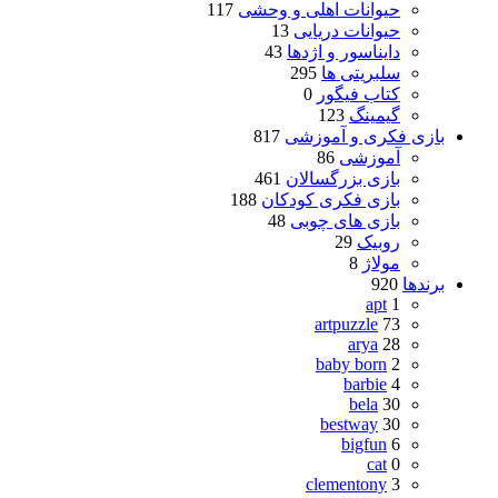
حیوانات اهلی و وحشی
117
حیوانات دریایی
13
دایناسور و اژدها
43
سلبریتی ها
295
کتاب فیگور
0
گیمینگ
123
بازی فکری و آموزشی
817
آموزشی
86
بازی بزرگسالان
461
بازی فکری کودکان
188
بازی های چوبی
48
روبیک
29
مولاژ
8
برندها
920
apt
1
artpuzzle
73
arya
28
baby born
2
barbie
4
bela
30
bestway
30
bigfun
6
cat
0
clementony
3