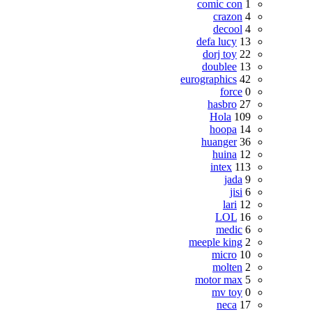
comic con
1
crazon
4
decool
4
defa lucy
13
dorj toy
22
doublee
13
eurographics
42
force
0
hasbro
27
Hola
109
hoopa
14
huanger
36
huina
12
intex
113
jada
9
jisi
6
lari
12
LOL
16
medic
6
meeple king
2
micro
10
molten
2
motor max
5
mv toy
0
neca
17