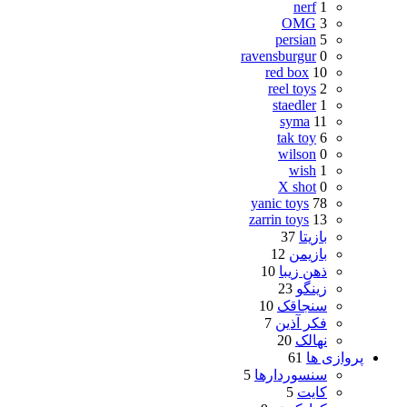
nerf
1
OMG
3
persian
5
ravensburgur
0
red box
10
reel toys
2
staedler
1
syma
11
tak toy
6
wilson
0
wish
1
X shot
0
yanic toys
78
zarrin toys
13
بازیتا
37
بازیمن
12
ذهن زیبا
10
زینگو
23
سنجاقک
10
فکر آذین
7
نهالک
20
پروازی ها
61
سنسوردارها
5
کایت
5