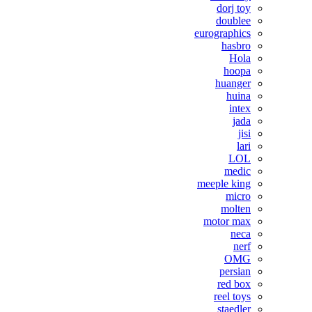
dorj toy
doublee
eurographics
hasbro
Hola
hoopa
huanger
huina
intex
jada
jisi
lari
LOL
medic
meeple king
micro
molten
motor max
neca
nerf
OMG
persian
red box
reel toys
staedler