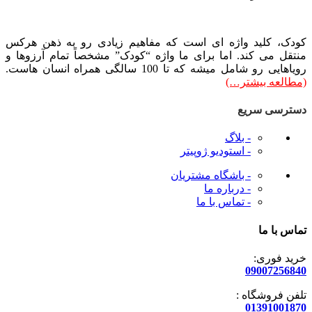
کودک، کلید واژه ای است که مفاهیم زیادی رو به ذهن هرکس
منتقل می کند. اما برای ما واژه “کودک” مشخصاً تمام آرزوها و
رویاهایی رو شامل میشه که تا 100 سالگی همراه انسان هاست.
(مطالعه بیشتر…)
دسترسی سریع
- بلاگ
- استودیو ژوپیتر
- باشگاه مشتریان
- درباره ما
- تماس با ما
تماس با ما
خرید فوری:
09007256840
تلفن فروشگاه :
01391001870