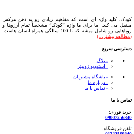
کودک، کلید واژه ای است که مفاهیم زیادی رو به ذهن هرکس
منتقل می کند. اما برای ما واژه “کودک” مشخصاً تمام آرزوها و
رویاهایی رو شامل میشه که تا 100 سالگی همراه انسان هاست.
(مطالعه بیشتر…)
دسترسی سریع
- بلاگ
- استودیو ژوپیتر
- باشگاه مشتریان
- درباره ما
- تماس با ما
تماس با ما
خرید فوری:
09007256840
تلفن فروشگاه :
01333569840