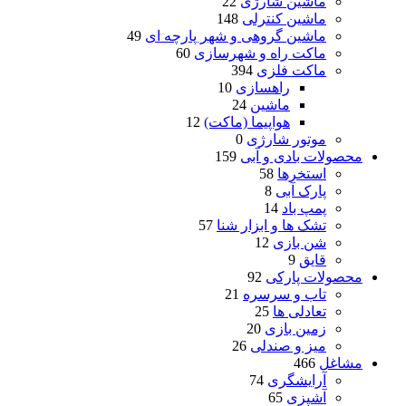
ماشین شارژی
22
ماشین کنترلی
148
ماشین گروهی و شهر پارچه ای
49
ماکت راه و شهرسازی
60
ماکت فلزی
394
راهسازی
10
ماشین
24
هواپیما (ماکت)
12
موتور شارژی
0
محصولات بادی و آبی
159
استخرها
58
پارک آبی
8
پمپ باد
14
تشک ها و ابزار شنا
57
شن بازی
12
قایق
9
محصولات پارکی
92
تاب و سرسره
21
تعادلی ها
25
زمین بازی
20
میز و صندلی
26
مشاغل
466
آرایشگری
74
آشپزی
65