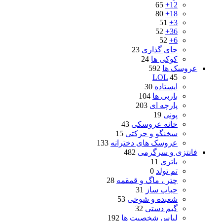
65
12+
80
18+
51
3+
52
36+
52
6+
جای گذاری
23
کوکی ها
24
عروسک ها
592
LOL
45
ایستاده
30
باربی ها
104
پارچه ای
203
پونی
19
خانه عروسکی
43
سخنگو و حرکتی
15
عروسک های دخترانه
133
فانتزی و سرگرمی
482
باتری
11
تم تولد
0
چتر ، ماگ و قمقمه
28
حباب ساز
31
شعبده و شوخی
53
گیم دستی
32
لباس شخصیت ها
192