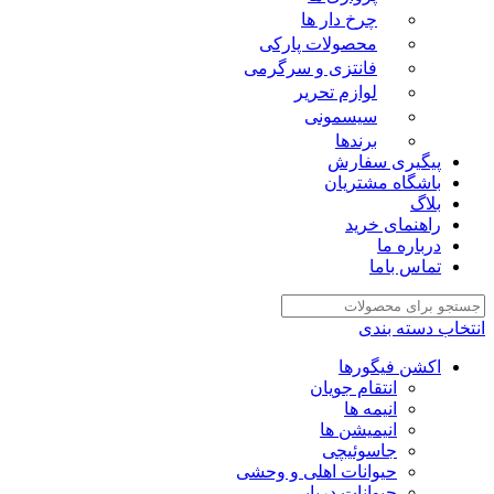
چرخ دار ها
محصولات پارکی
فانتزی و سرگرمی
لوازم تحریر
سیسمونی
برندها
پیگیری سفارش
باشگاه مشتریان
بلاگ
راهنمای خرید
درباره ما
تماس باما
انتخاب دسته بندی
اکشن فیگورها
انتقام جویان
انیمه ها
انیمیشن ها
جاسوئیچی
حیوانات اهلی و وحشی
حیوانات دریایی