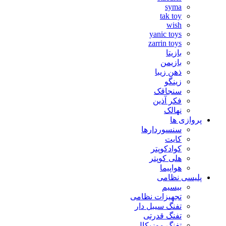
syma
tak toy
wish
yanic toys
zarrin toys
بازیتا
بازیمن
ذهن زیبا
زینگو
سنجاقک
فکر آذین
نهالک
پروازی ها
سنسوردارها
کایت
کوادکوپتر
هلی کوپتر
هواپیما
پلیسی نظامی
بیسیم
تجهیزات نظامی
تفنگ سیبل دار
تفنگ قدرتی
تفنگ موزیکال