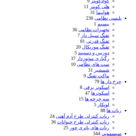
کوادکوپتر
9
هلی کوپتر
11
هواپیما
31
پلیسی نظامی
236
بیسیم
1
تجهیزات نظامی
36
تفنگ سیبل دار
7
تفنگ قدرتی
81
تفنگ موزیکال
20
دوربین و دستبند
5
رگباری موتوردار
37
ست های نظامی
10
شمشیر
31
ماکت تفنگ
9
چرخ دار ها
79
اسکوتر برقی
8
اسکوترها
47
سه چرخه ها
15
لوپکار
5
ربات ها
88
ربات کنترلی طرح آدم آهنی
24
ربات کنترلی طرح حیوانات
36
ربات های باتری خور
25
سیسمونی
344