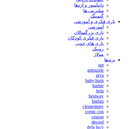
دایناسور و اژدها
سلبریتی ها
گیمینگ
بازی فکری و آموزشی
آموزشی
بازی بزرگسالان
بازی فکری کودکان
بازی های چوبی
روبیک
مولاژ
برندها
apt
artpuzzle
arya
baby born
barbie
bela
bestway
bigfun
clementony
comic con
crazon
decool
defa lucy