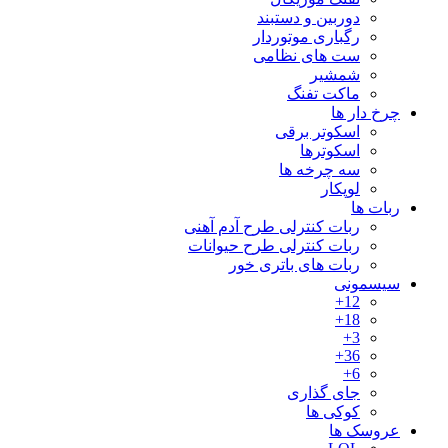
دوربین و دستبند
رگباری موتوردار
ست های نظامی
شمشیر
ماکت تفنگ
چرخ دار ها
اسکوتر برقی
اسکوترها
سه چرخه ها
لوپکار
ربات ها
ربات کنترلی طرح آدم آهنی
ربات کنترلی طرح حیوانات
ربات های باتری خور
سیسمونی
12+
18+
3+
36+
6+
جای گذاری
کوکی ها
عروسک ها