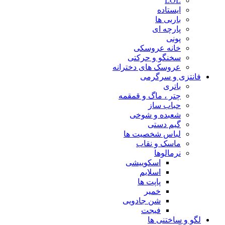
LOL
ایستاده
باربی ها
پارچه ای
پونی
خانه عروسکی
سخنگو و حرکتی
عروسک های دخترانه
فانتزی و سرگرمی
باتری
چتر ، ماگ و قمقمه
حباب ساز
شعبده و شوخی
گیم دستی
لباس شخصیت ها
ماسک و نقاب
نرمالوها
اسکوییشی
اسلایم
پاپت ها
خمیر
شن جادویی
فیجت
لگو و ساختنی ها