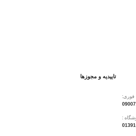
تاییدیه و مجوزها
 فوری:
09007
شگاه :
01391