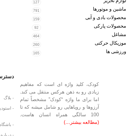
لوازم تحریر
127
ماشین و موتورها
791
محصولات بادی و آبی
159
محصولات پارکی
92
مشاغل
464
موزیکال حرکتی
260
ورزشی ها
165
دسترس
کودک، کلید واژه ای است که مفاهیم
زیادی رو به ذهن هرکس منتقل می کند.
- بلاگ
اما برای ما واژه “کودک” مشخصاً تمام
آرزوها و رویاهایی رو شامل میشه که تا
- استودیو
100 سالگی همراه انسان هاست.
(مطالعه بیشتر…)
- باشگاه
- درباره 