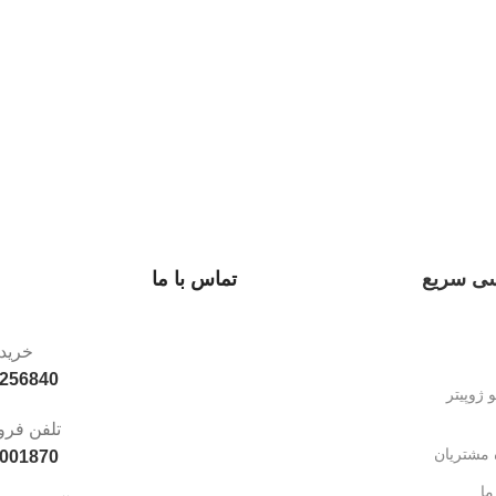
ی سریع
تماس با ما
خرید
256840
 ژوپیتر
تلفن فرو
 مشتریان
001870
ما