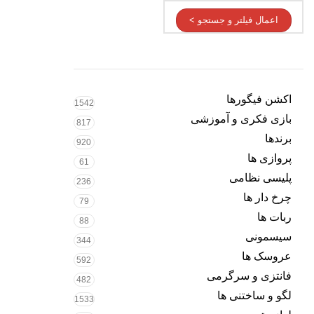
اعمال فیلتر و جستجو >
اکشن فیگورها
1542
بازی فکری و آموزشی
817
برندها
920
پروازی ها
61
پلیسی نظامی
236
چرخ دار ها
79
ربات ها
88
سیسمونی
344
عروسک ها
592
فانتزی و سرگرمی
482
لگو و ساختنی ها
1533