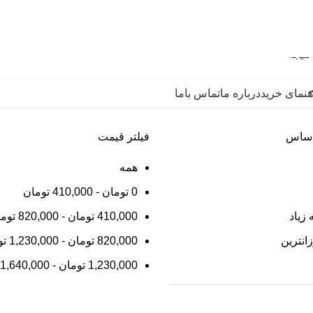
 لطفاً با شماره 09007256840 تماس بگیرید »»
باب بازی
محصولات برچسب خورده “اسباب بازی آموزشی کودکان”
هنمای خرید
درباره ما
تماس باما
اساس
فیلتر قیمت
همه
0
تومان
-
410,000
تومان
 زیاد
410,000
تومان
-
820,000
توم
زانترین
820,000
تومان
-
1,230,000
تو
1,230,000
تومان
-
1,640,000