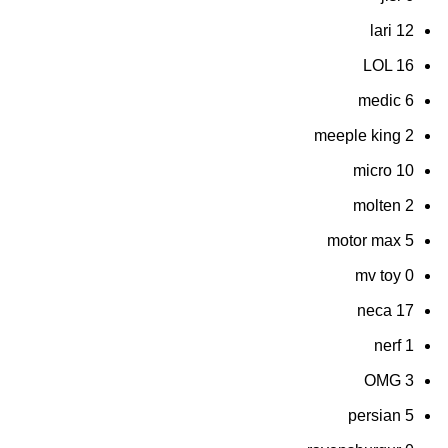
lari
12
LOL
16
medic
6
meeple king
2
micro
10
molten
2
motor max
5
mv toy
0
neca
17
nerf
1
OMG
3
persian
5