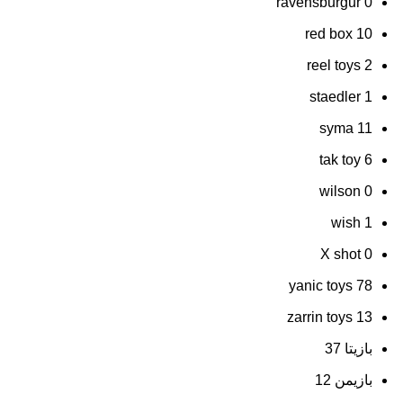
ravensburgur
0
red box
10
reel toys
2
staedler
1
syma
11
tak toy
6
wilson
0
wish
1
X shot
0
yanic toys
78
zarrin toys
13
بازیتا
37
بازیمن
12