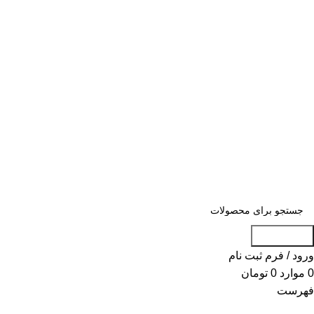
«« به علت اختلال اینترنت در صورت عدم
موفقیت جهت ثبت سفارش، لطفاً با شماره
09007256840 تماس بگیرید »»
«« به علت اختلال اینترنت در صورت عدم موفقیت جهت ثبت
سفارش، لطفاً با شماره 09007256840 تماس بگیرید »»
جست و جو
ورود / فرم ثبت نام
0
موارد
0
تومان
فهرست