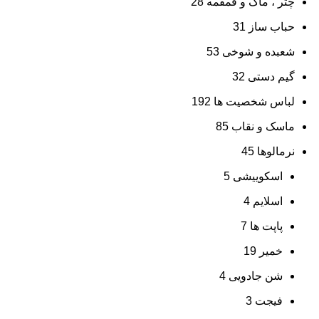
چتر ، ماگ و قمقمه
28
حباب ساز
31
شعبده و شوخی
53
گیم دستی
32
لباس شخصیت ها
192
ماسک و نقاب
85
نرمالوها
45
اسکوییشی
5
اسلایم
4
پاپت ها
7
خمیر
19
شن جادویی
4
فیجت
3