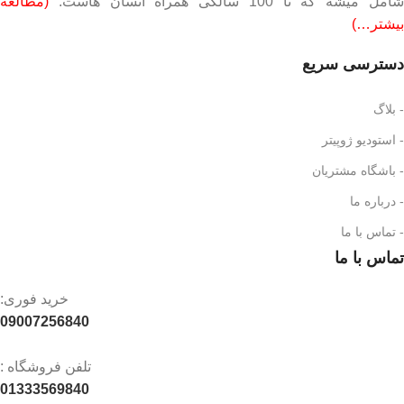
امل میشه که تا 100 سالگی همراه انسان هاست.
(مطالعه
بیشتر…)
دسترسی سریع
- بلاگ
- استودیو ژوپیتر
- باشگاه مشتریان
- درباره ما
- تماس با ما
تماس با ما
خرید فوری:
09007256840
تلفن فروشگاه :
01333569840