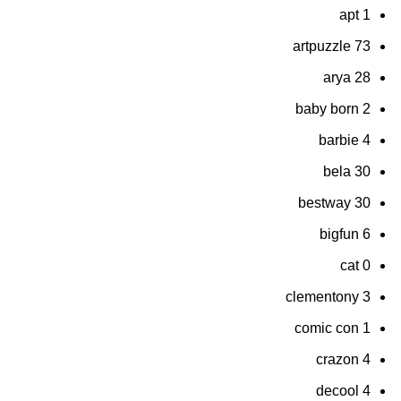
apt
1
artpuzzle
73
arya
28
baby born
2
barbie
4
bela
30
bestway
30
bigfun
6
cat
0
clementony
3
comic con
1
crazon
4
decool
4