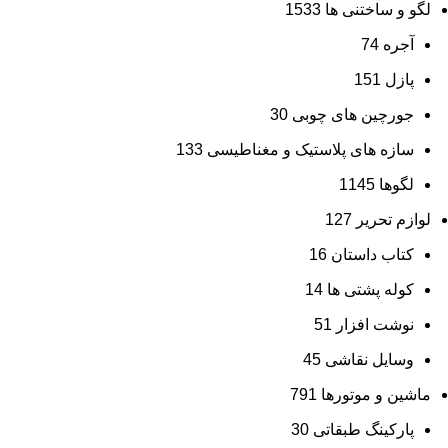
لگو و ساختنی ها
1533
آجره
74
پازل
151
جورچین های چوبی
30
سازه های پلاستیک و مغناطیسی
133
لگوها
1145
لوازم تحریر
127
کتاب داستان
16
کوله پشتی ها
14
نوشت افزار
51
وسایل نقاشی
45
ماشین و موتورها
791
پارکینگ طبقاتی
30