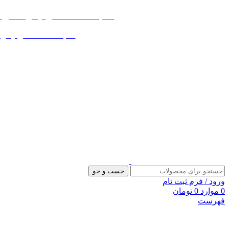
«« به علت اختلال اینترنت در صورت ع
«« به علت اختلال اینترنت در
جست و جو
ورود / فرم ثبت نام
0
موارد
0
تومان
فهرست