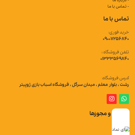
- درباره ما
- تماس با ما
تماس با ما
خرید فوری:
09007256840
تلفن فروشگاه :
01333569840
آدرس فروشگاه:
رشت ، بلوار معلم ، میدان سرگل ، فروشگاه اسباب بازی ژوپیتر
تاییدیه و مجوزها