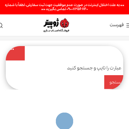
«« به علت اختلال اینترنت در صورت عدم موفقیت جهت ثبت سفارش، لطفاً با شماره
09007256840 تماس بگیرید »»
فهرست
جستجو
کن