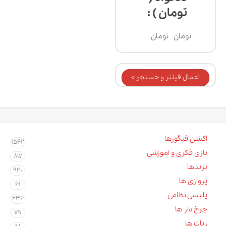
تومان ) :
تومان
تومان
اعمال فیلتر و جستجو >
اکشن فیگورها
1542
بازی فکری و آموزشی
817
برندها
920
پروازی ها
61
پلیسی نظامی
236
چرخ دار ها
79
ربات ها