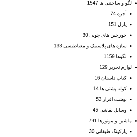
لگو و ساختنی ها
1547
آجره
74
پازل
151
جورچین های چوبی
30
سازه های پلاستیک و مغناطیسی
133
لگوها
1159
لوازم تحریر
129
کتاب داستان
16
کوله پشتی ها
14
نوشت افزار
53
وسایل نقاشی
45
ماشین و موتورها
791
پارکینگ طبقاتی
30