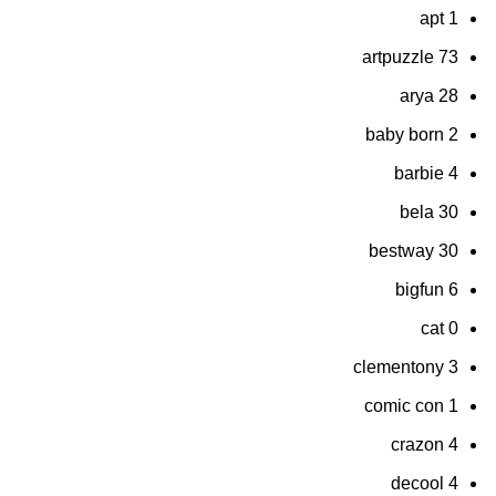
apt
1
artpuzzle
73
arya
28
baby born
2
barbie
4
bela
30
bestway
30
bigfun
6
cat
0
clementony
3
comic con
1
crazon
4
decool
4