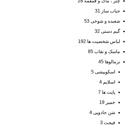
چتر ، ماگ و قمقمه
28
حباب ساز
31
شعبده و شوخی
53
گیم دستی
32
لباس شخصیت ها
192
ماسک و نقاب
85
نرمالوها
45
اسکوییشی
5
اسلایم
4
پاپت ها
7
خمیر
19
شن جادویی
4
فیجت
3