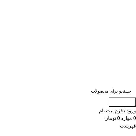
«« به علت اختلال اینترنت در صورت عدم
موفقیت جهت ثبت سفارش، لطفاً با شماره
09007256840 تماس بگیرید »»
«« به علت اختلال اینترنت در صورت عدم موفقیت جهت ثبت
سفارش، لطفاً با شماره 09007256840 تماس بگیرید »»
جست و جو
ورود / فرم ثبت نام
0
موارد
0
تومان
فهرست