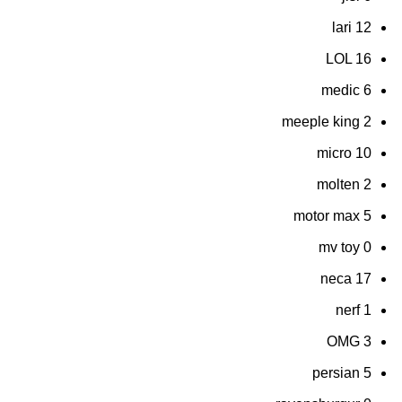
lari
12
LOL
16
medic
6
meeple king
2
micro
10
molten
2
motor max
5
mv toy
0
neca
17
nerf
1
OMG
3
persian
5