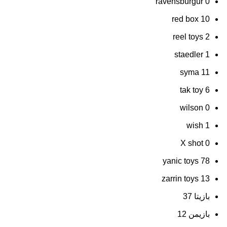
ravensburgur
0
red box
10
reel toys
2
staedler
1
syma
11
tak toy
6
wilson
0
wish
1
X shot
0
yanic toys
78
zarrin toys
13
بازیتا
37
بازیمن
12