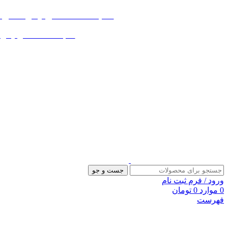
«« به علت اختلال اینترنت در صورت ع
«« به علت اختلال اینترنت در
جست و جو
ورود / فرم ثبت نام
0
موارد
0
تومان
فهرست