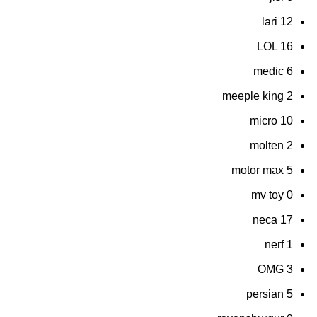
lari
12
LOL
16
medic
6
meeple king
2
micro
10
molten
2
motor max
5
mv toy
0
neca
17
nerf
1
OMG
3
persian
5