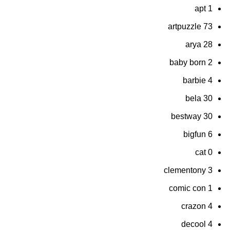
apt
1
artpuzzle
73
arya
28
baby born
2
barbie
4
bela
30
bestway
30
bigfun
6
cat
0
clementony
3
comic con
1
crazon
4
decool
4