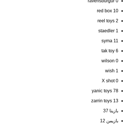
ravensburgur
0
red box
10
reel toys
2
staedler
1
syma
11
tak toy
6
wilson
0
wish
1
X shot
0
yanic toys
78
zarrin toys
13
بازیتا
37
بازیمن
12