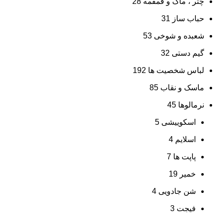
چتر ، ماگ و قمقمه
28
حباب ساز
31
شعبده و شوخی
53
گیم دستی
32
لباس شخصیت ها
192
ماسک و نقاب
85
نرمالوها
45
اسکوییشی
5
اسلایم
4
پاپت ها
7
خمیر
19
شن جادویی
4
فیجت
3