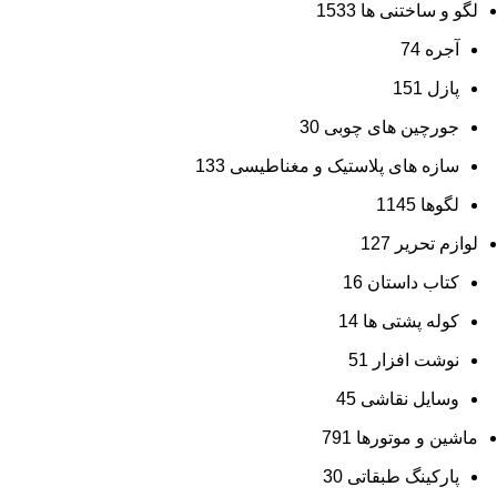
لگو و ساختنی ها
1533
آجره
74
پازل
151
جورچین های چوبی
30
سازه های پلاستیک و مغناطیسی
133
لگوها
1145
لوازم تحریر
127
کتاب داستان
16
کوله پشتی ها
14
نوشت افزار
51
وسایل نقاشی
45
ماشین و موتورها
791
پارکینگ طبقاتی
30