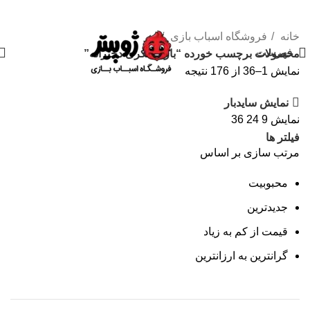
«« به علت اختلال اینترنت در صورت عدم موفقیت جهت ثبت سفارش، لطفاً با شماره
09007256840 تماس بگیرید »»
خانه
فروشگاه اسباب بازی
فهرست
محصولات برچسب خورده “بازی فکری دخترانه”
نمایش 1–36 از 176 نتیجه
نمایش سایدبار
نمایش
9
24
36
فیلتر ها
مرتب سازی بر اساس
محبوبیت
جدیدترین
قیمت از کم به زیاد
گرانترین به ارزانترین