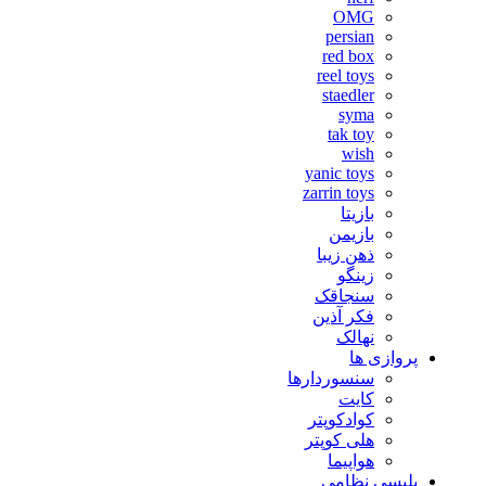
OMG
persian
red box
reel toys
staedler
syma
tak toy
wish
yanic toys
zarrin toys
بازیتا
بازیمن
ذهن زیبا
زینگو
سنجاقک
فکر آذین
نهالک
پروازی ها
سنسوردارها
کایت
کوادکوپتر
هلی کوپتر
هواپیما
پلیسی نظامی