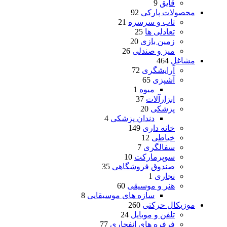
قایق
9
محصولات پارکی
92
تاب و سرسره
21
تعادلی ها
25
زمین بازی
20
میز و صندلی
26
مشاغل
464
آرایشگری
72
آشپزی
65
میوه
1
ابزارآلات
37
پزشکی
20
دندان پزشکی
4
خانه داری
149
خیاطی
12
سفالگری
7
سوپرمارکت
10
صندوق فروشگاهی
35
نجاری
1
هنر و موسیقی
60
سازه های موسیقایی
8
موزیکال حرکتی
260
تلفن و موبایل
24
فرفره های انفجاری
77