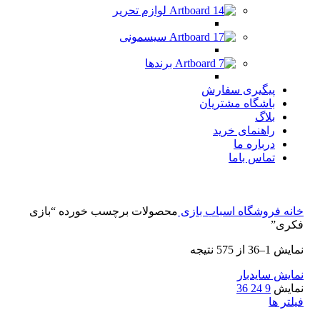
لوازم تحریر
سیسمونی
برندها
پیگیری سفارش
باشگاه مشتریان
بلاگ
راهنمای خرید
درباره ما
تماس باما
نه
فروشگاه اسباب بازی
محصولات برچسب خورده “بازی
ری”
–36 از 575 نتیجه
ایش سایدبار
ایش
9
24
36
تر ها