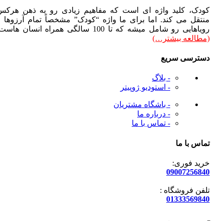
دک، کلید واژه ای است که مفاهیم زیادی رو به ذهن هرکس
تقل می کند. اما برای ما واژه “کودک” مشخصاً تمام آرزوها و
هایی رو شامل میشه که تا 100 سالگی همراه انسان هاست.
طالعه بیشتر…)
ترسی سریع
- بلاگ
- استودیو ژوپیتر
- باشگاه مشتریان
- درباره ما
- تماس با ما
س با ما
ید فوری:
090072568
فن فروشگاه :
013335698