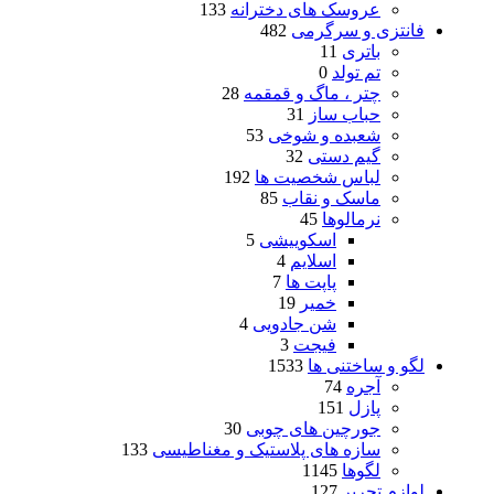
عروسک های دخترانه
133
فانتزی و سرگرمی
482
باتری
11
تم تولد
0
چتر ، ماگ و قمقمه
28
حباب ساز
31
شعبده و شوخی
53
گیم دستی
32
لباس شخصیت ها
192
ماسک و نقاب
85
نرمالوها
45
اسکوییشی
5
اسلایم
4
پاپت ها
7
خمیر
19
شن جادویی
4
فیجت
3
لگو و ساختنی ها
1533
آجره
74
پازل
151
جورچین های چوبی
30
سازه های پلاستیک و مغناطیسی
133
لگوها
1145
لوازم تحریر
127