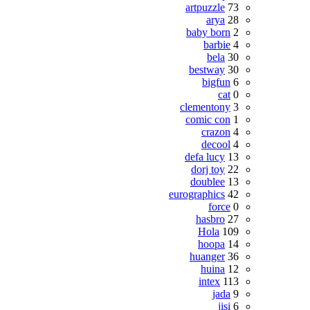
artpuzzle
73
arya
28
baby born
2
barbie
4
bela
30
bestway
30
bigfun
6
cat
0
clementony
3
comic con
1
crazon
4
decool
4
defa lucy
13
dorj toy
22
doublee
13
eurographics
42
force
0
hasbro
27
Hola
109
hoopa
14
huanger
36
huina
12
intex
113
jada
9
jisi
6