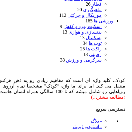
قطار
26
ماهیگیری
20
موزیکال و حرکتی
112
ورزشی ها
165
اسکیت بورد و کفش
9
بدنسازی و هوازی
13
بسکتبال
13
توپ ها
34
راکت ها
25
رقابتی
18
سرگرمی و ورزش
38
دک، کلید واژه ای است که مفاهیم زیادی رو به ذهن هرکس
تقل می کند. اما برای ما واژه “کودک” مشخصاً تمام آرزوها و
هایی رو شامل میشه که تا 100 سالگی همراه انسان هاست.
طالعه بیشتر…)
ترسی سریع
- بلاگ
- استودیو ژوپیتر