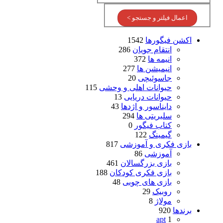
اعمال فیلتر و جستجو >
اکشن فیگورها
1542
انتقام جویان
286
انیمه ها
372
انیمیشن ها
277
جاسوئیچی
20
حیوانات اهلی و وحشی
115
حیوانات دریایی
13
دایناسور و اژدها
43
سلبریتی ها
294
کتاب فیگور
0
گیمینگ
122
بازی فکری و آموزشی
817
آموزشی
86
بازی بزرگسالان
461
بازی فکری کودکان
188
بازی های چوبی
48
روبیک
29
مولاژ
8
برندها
920
apt
1