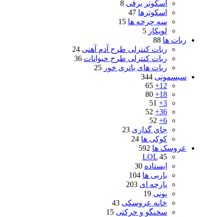
اسکوتر برقی
8
اسکوترها
47
سه چرخه ها
15
لوپکار
5
ربات ها
88
ربات کنترلی طرح آدم آهنی
24
ربات کنترلی طرح حیوانات
36
ربات های باتری خور
25
سیسمونی
344
65
12+
80
18+
51
3+
52
36+
52
6+
جای گذاری
23
کوکی ها
24
عروسک ها
592
LOL
45
ایستاده
30
باربی ها
104
پارچه ای
203
پونی
19
خانه عروسکی
43
سخنگو و حرکتی
15