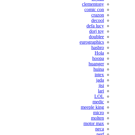
clementony
comic con
crazon
decool
defa lucy
dorj toy
doublee
eurographics
hasbro
Hola
hoopa
huanger
huina
intex
jada
jisi
lari
LOL
medic
meeple king
micro
molten
motor max
neca
nerf