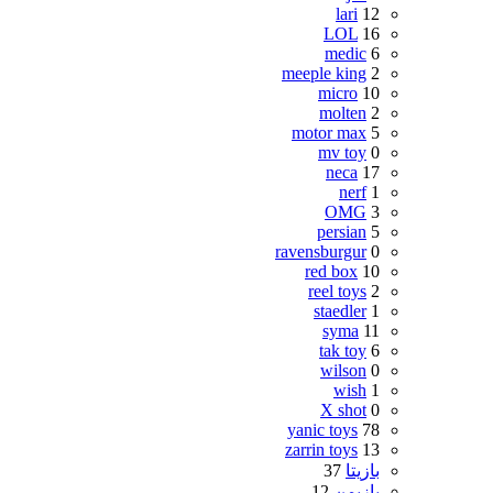
lari
12
LOL
16
medic
6
meeple king
2
micro
10
molten
2
motor max
5
mv toy
0
neca
17
nerf
1
OMG
3
persian
5
ravensburgur
0
red box
10
reel toys
2
staedler
1
syma
11
tak toy
6
wilson
0
wish
1
X shot
0
yanic toys
78
zarrin toys
13
بازیتا
37
بازیمن
12