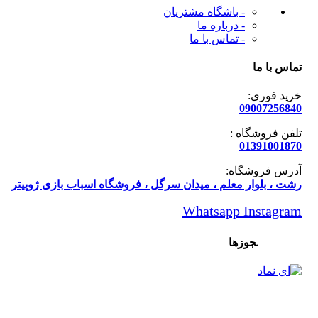
- باشگاه مشتریان
- درباره ما
- تماس با ما
س با ما
ید فوری:
090072568
فن فروشگاه :
013910018
رس فروشگاه:
ت ، بلوار معلم ، میدان سرگل ، فروشگاه اسباب بازی ژوپیتر
Whatsapp
Instagr
یدیه و مجوزها