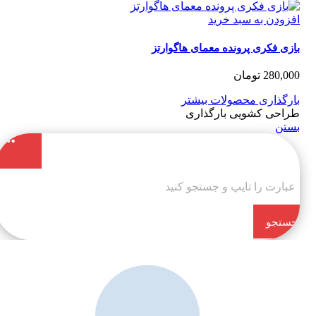
زودن به سبد خرید
ی فکری پرونده معمای هاگوارتز
280,0
تومان
رگذاری محصولات بیشتر
احی کشویی بارگذاری
تن
تجو
کن