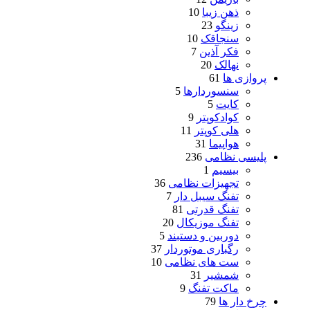
ذهن زیبا
10
زینگو
23
سنجاقک
10
فکر آذین
7
نهالک
20
پروازی ها
61
سنسوردارها
5
کایت
5
کوادکوپتر
9
هلی کوپتر
11
هواپیما
31
پلیسی نظامی
236
بیسیم
1
تجهیزات نظامی
36
تفنگ سیبل دار
7
تفنگ قدرتی
81
تفنگ موزیکال
20
دوربین و دستبند
5
رگباری موتوردار
37
ست های نظامی
10
شمشیر
31
ماکت تفنگ
9
چرخ دار ها
79