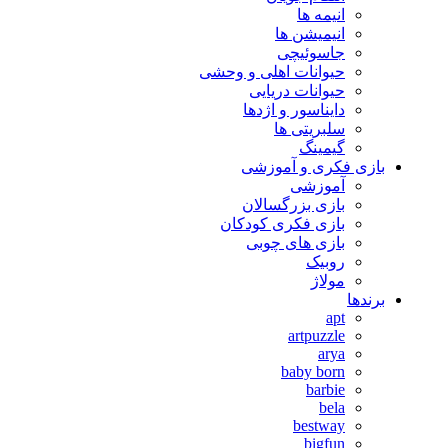
انیمه ها
انیمیشن ها
جاسوئیچی
حیوانات اهلی و وحشی
حیوانات دریایی
دایناسور و اژدها
سلبریتی ها
گیمینگ
بازی فکری و آموزشی
آموزشی
بازی بزرگسالان
بازی فکری کودکان
بازی های چوبی
روبیک
مولاژ
برندها
apt
artpuzzle
arya
baby born
barbie
bela
bestway
bigfun