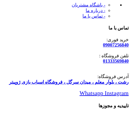
- باشگاه مشتریان
- درباره ما
- تماس با ما
تماس با ما
خرید فوری:
09007256840
تلفن فروشگاه :
01333569840
آدرس فروشگاه:
رشت ، بلوار معلم ، میدان سرگل ، فروشگاه اسباب بازی ژوپیتر
Whatsapp
Instagram
تاییدیه و مجوزها