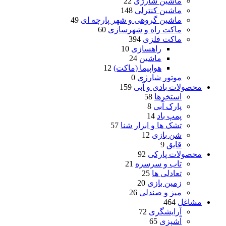
ماشین شارژی
22
ماشین کنترلی
148
ماشین گروهی و شهر پارچه ای
49
ماکت راه و شهرسازی
60
ماکت فلزی
394
راهسازی
10
ماشین
24
هواپیما (ماکت)
12
موتور شارژی
0
محصولات بادی و آبی
159
استخرها
58
پارک آبی
8
پمپ باد
14
تشک ها و ابزار شنا
57
شن بازی
12
قایق
9
محصولات پارکی
92
تاب و سرسره
21
تعادلی ها
25
زمین بازی
20
میز و صندلی
26
مشاغل
464
آرایشگری
72
آشپزی
65