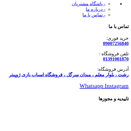
- باشگاه مشتریان
- درباره ما
- تماس با ما
تماس با ما
خرید فوری:
09007256840
تلفن فروشگاه :
01391001870
آدرس فروشگاه:
رشت ، بلوار معلم ، میدان سرگل ، فروشگاه اسباب بازی ژوپیتر
Whatsapp
Instagram
تاییدیه و مجوزها