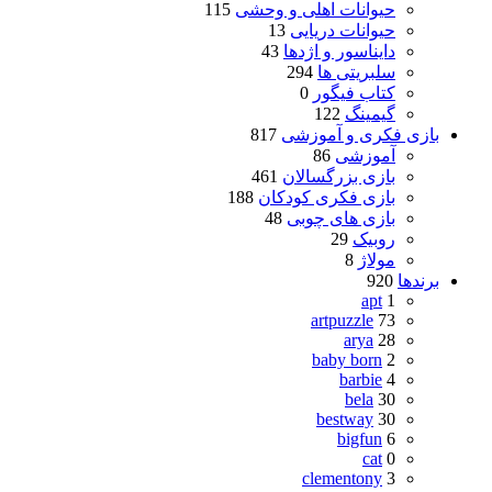
حیوانات اهلی و وحشی
115
حیوانات دریایی
13
دایناسور و اژدها
43
سلبریتی ها
294
کتاب فیگور
0
گیمینگ
122
بازی فکری و آموزشی
817
آموزشی
86
بازی بزرگسالان
461
بازی فکری کودکان
188
بازی های چوبی
48
روبیک
29
مولاژ
8
برندها
920
apt
1
artpuzzle
73
arya
28
baby born
2
barbie
4
bela
30
bestway
30
bigfun
6
cat
0
clementony
3