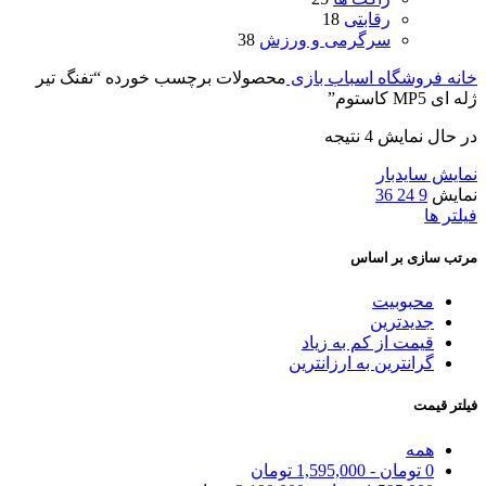
رقابتی
18
سرگرمی و ورزش
38
خانه
فروشگاه اسباب بازی
محصولات برچسب خورده “تفنگ تیر
ژله ای MP5 کاستوم”
در حال نمایش 4 نتیجه
نمایش سایدبار
نمایش
9
24
36
فیلتر ها
مرتب سازی بر اساس
محبوبیت
جدیدترین
قیمت از کم به زیاد
گرانترین به ارزانترین
فیلتر قیمت
همه
0
تومان
-
1,595,000
تومان