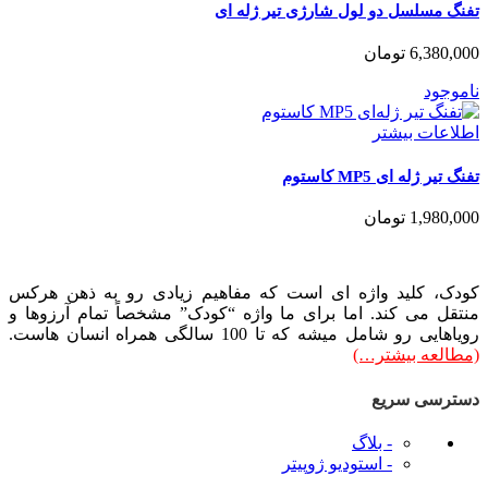
تفنگ مسلسل دو لول شارژی تیر ژله ای
6,380,000
تومان
ناموجود
اطلاعات بیشتر
تفنگ تیر ژله ای MP5 کاستوم
1,980,000
تومان
کودک، کلید واژه ای است که مفاهیم زیادی رو به ذهن هرکس
منتقل می کند. اما برای ما واژه “کودک” مشخصاً تمام آرزوها و
رویاهایی رو شامل میشه که تا 100 سالگی همراه انسان هاست.
(مطالعه بیشتر…)
دسترسی سریع
- بلاگ
- استودیو ژوپیتر