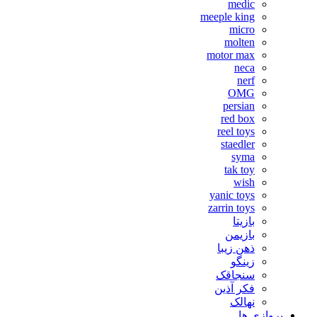
medic
meeple king
micro
molten
motor max
neca
nerf
OMG
persian
red box
reel toys
staedler
syma
tak toy
wish
yanic toys
zarrin toys
بازیتا
بازیمن
ذهن زیبا
زینگو
سنجاقک
فکر آذین
نهالک
پروازی ها