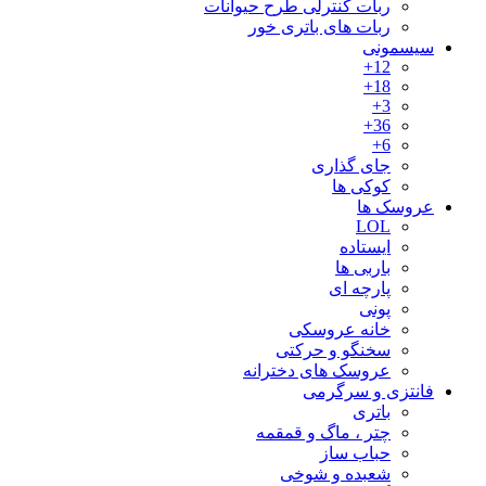
ربات کنترلی طرح حیوانات
ربات های باتری خور
سیسمونی
12+
18+
3+
36+
6+
جای گذاری
کوکی ها
عروسک ها
LOL
ایستاده
باربی ها
پارچه ای
پونی
خانه عروسکی
سخنگو و حرکتی
عروسک های دخترانه
فانتزی و سرگرمی
باتری
چتر ، ماگ و قمقمه
حباب ساز
شعبده و شوخی