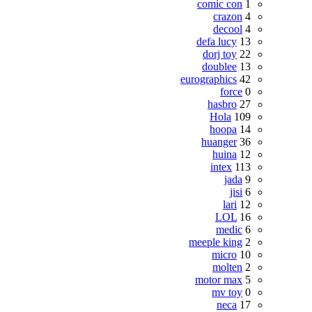
comic con
1
crazon
4
decool
4
defa lucy
13
dorj toy
22
doublee
13
eurographics
42
force
0
hasbro
27
Hola
109
hoopa
14
huanger
36
huina
12
intex
113
jada
9
jisi
6
lari
12
LOL
16
medic
6
meeple king
2
micro
10
molten
2
motor max
5
mv toy
0
neca
17