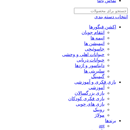
تماس باما
انتخاب دسته بندی
اکشن فیگورها
انتقام جویان
انیمه ها
انیمیشن ها
جاسوئیچی
حیوانات اهلی و وحشی
حیوانات دریایی
دایناسور و اژدها
سلبریتی ها
گیمینگ
بازی فکری و آموزشی
آموزشی
بازی بزرگسالان
بازی فکری کودکان
بازی های چوبی
روبیک
مولاژ
برندها
apt