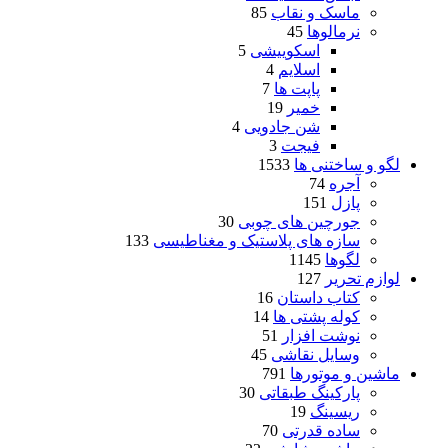
ماسک و نقاب
85
نرمالوها
45
اسکوییشی
5
اسلایم
4
پاپت ها
7
خمیر
19
شن جادویی
4
فیجت
3
لگو و ساختنی ها
1533
آجره
74
پازل
151
جورچین های چوبی
30
سازه های پلاستیک و مغناطیسی
133
لگوها
1145
لوازم تحریر
127
کتاب داستان
16
کوله پشتی ها
14
نوشت افزار
51
وسایل نقاشی
45
ماشین و موتورها
791
پارکینگ طبقاتی
30
ریسینگ
19
ساده قدرتی
70