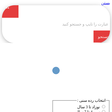
بستن
جستجو
کن
انتخاب رده سنی :
نوزاد تا 3 سال
سن 4 تا 7 سال