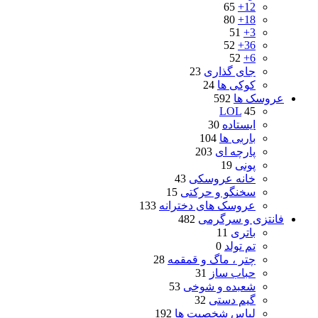
65
12+
80
18+
51
3+
52
36+
52
6+
جای گذاری
23
کوکی ها
24
عروسک ها
592
LOL
45
ایستاده
30
باربی ها
104
پارچه ای
203
پونی
19
خانه عروسکی
43
سخنگو و حرکتی
15
عروسک های دخترانه
133
فانتزی و سرگرمی
482
باتری
11
تم تولد
0
چتر ، ماگ و قمقمه
28
حباب ساز
31
شعبده و شوخی
53
گیم دستی
32
لباس شخصیت ها
192