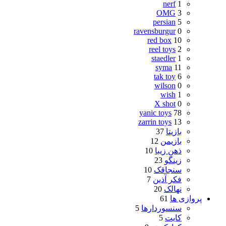
nerf
1
OMG
3
persian
5
ravensburgur
0
red box
10
reel toys
2
staedler
1
syma
11
tak toy
6
wilson
0
wish
1
X shot
0
yanic toys
78
zarrin toys
13
بازیتا
37
بازیمن
12
ذهن زیبا
10
زینگو
23
سنجاقک
10
فکر آذین
7
نهالک
20
پروازی ها
61
سنسوردارها
5
کایت
5