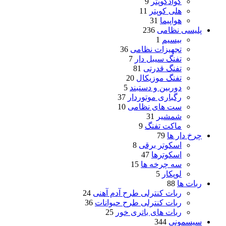
کوادکوپتر
9
هلی کوپتر
11
هواپیما
31
پلیسی نظامی
236
بیسیم
1
تجهیزات نظامی
36
تفنگ سیبل دار
7
تفنگ قدرتی
81
تفنگ موزیکال
20
دوربین و دستبند
5
رگباری موتوردار
37
ست های نظامی
10
شمشیر
31
ماکت تفنگ
9
چرخ دار ها
79
اسکوتر برقی
8
اسکوترها
47
سه چرخه ها
15
لوپکار
5
ربات ها
88
ربات کنترلی طرح آدم آهنی
24
ربات کنترلی طرح حیوانات
36
ربات های باتری خور
25
سیسمونی
344