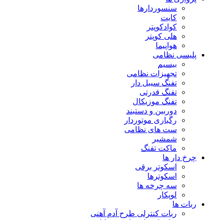
سنسوردارها
کایت
کوادکوپتر
هلی کوپتر
هواپیما
پلیسی نظامی
بیسیم
تجهیزات نظامی
تفنگ سیبل دار
تفنگ قدرتی
تفنگ موزیکال
دوربین و دستبند
رگباری موتوردار
ست های نظامی
شمشیر
ماکت تفنگ
چرخ دار ها
اسکوتر برقی
اسکوترها
سه چرخه ها
لوپکار
ربات ها
ربات کنترلی طرح آدم آهنی