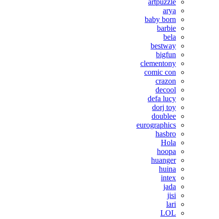
artpuzzle
arya
baby born
barbie
bela
bestway
bigfun
clementony
comic con
crazon
decool
defa lucy
dorj toy
doublee
eurographics
hasbro
Hola
hoopa
huanger
huina
intex
jada
jisi
lari
LOL