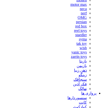
molten
motor max
neca
nerf
OMG
persian
red box
reel toys
staedler
syma
tak toy
wish
yanic toys
zarrin toys
بازیتا
بازیمن
ذهن زیبا
زینگو
سنجاقک
فکر آذین
نهالک
پروازی ها
سنسوردارها
کایت
کوادکوپتر