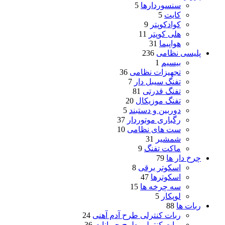
سنسوردارها
5
کایت
5
کوادکوپتر
9
هلی کوپتر
11
هواپیما
31
پلیسی نظامی
236
بیسیم
1
تجهیزات نظامی
36
تفنگ سیبل دار
7
تفنگ قدرتی
81
تفنگ موزیکال
20
دوربین و دستبند
5
رگباری موتوردار
37
ست های نظامی
10
شمشیر
31
ماکت تفنگ
9
چرخ دار ها
79
اسکوتر برقی
8
اسکوترها
47
سه چرخه ها
15
لوپکار
5
ربات ها
88
ربات کنترلی طرح آدم آهنی
24
ربات کنترلی طرح حیوانات
36