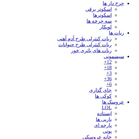
چرخ دار ها
اسکوتر برقی
اسکوترها
سه چرخه ها
لوپکار
ربات ها
ربات کنترلی طرح آدم آهنی
ربات کنترلی طرح حیوانات
ربات های باتری خور
سیسمونی
12+
18+
3+
36+
6+
جای گذاری
کوکی ها
عروسک ها
LOL
ایستاده
باربی ها
پارچه ای
پونی
خانه عروسکی