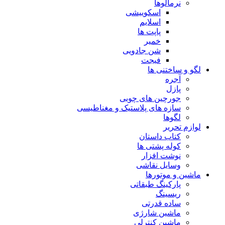
نرمالوها
اسکوییشی
اسلایم
پاپت ها
خمیر
شن جادویی
فیجت
لگو و ساختنی ها
آجره
پازل
جورچین های چوبی
سازه های پلاستیک و مغناطیسی
لگوها
لوازم تحریر
کتاب داستان
کوله پشتی ها
نوشت افزار
وسایل نقاشی
ماشین و موتورها
پارکینگ طبقاتی
ریسینگ
ساده قدرتی
ماشین شارژی
ماشین کنترلی