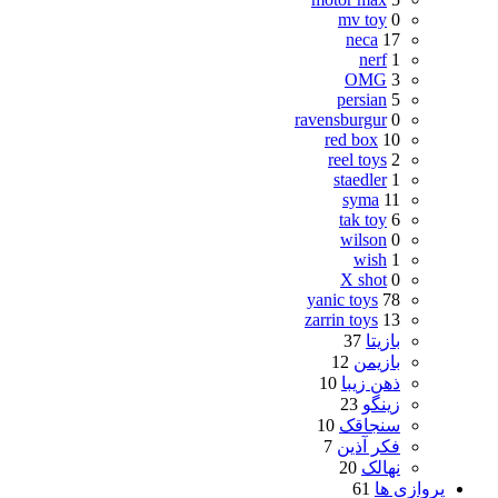
mv toy
0
neca
17
nerf
1
OMG
3
persian
5
ravensburgur
0
red box
10
reel toys
2
staedler
1
syma
11
tak toy
6
wilson
0
wish
1
X shot
0
yanic toys
78
zarrin toys
13
بازیتا
37
بازیمن
12
ذهن زیبا
10
زینگو
23
سنجاقک
10
فکر آذین
7
نهالک
20
پروازی ها
61