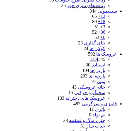
ربات های باتری خور
25
سیسمونی
344
65
12+
80
18+
51
3+
52
36+
52
6+
جای گذاری
23
کوکی ها
24
عروسک ها
592
LOL
45
ایستاده
30
باربی ها
104
پارچه ای
203
پونی
19
خانه عروسکی
43
سخنگو و حرکتی
15
عروسک های دخترانه
133
فانتزی و سرگرمی
482
باتری
11
تم تولد
0
چتر ، ماگ و قمقمه
28
حباب ساز
31