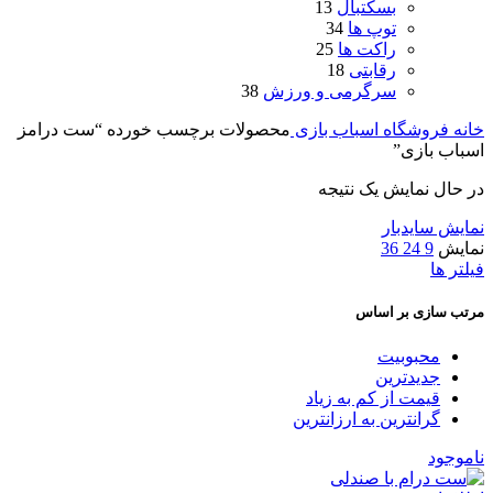
بسکتبال
13
توپ ها
34
راکت ها
25
رقابتی
18
سرگرمی و ورزش
38
انه
فروشگاه اسباب بازی
محصولات برچسب خورده “ست درامز
سباب بازی”
ر حال نمایش یک نتیجه
مایش سایدبار
مایش
9
24
36
یلتر ها
رتب سازی بر اساس
محبوبیت
جدیدترین
قیمت از کم به زیاد
گرانترین به ارزانترین
اموجود