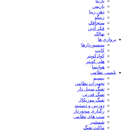
بازیتا
بازیمن
ذهن زیبا
زینگو
سنجاقک
فکر آذین
نهالک
پروازی ها
سنسوردارها
کایت
کوادکوپتر
هلی کوپتر
هواپیما
پلیسی نظامی
بیسیم
تجهیزات نظامی
تفنگ سیبل دار
تفنگ قدرتی
تفنگ موزیکال
دوربین و دستبند
رگباری موتوردار
ست های نظامی
شمشیر
ماکت تفنگ