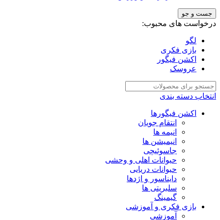
جست و جو
رخواست های محبوب:
لگو
بازی فکری
اکشن فیگور
عروسک
نتخاب دسته بندی
اکشن فیگورها
انتقام جویان
انیمه ها
انیمیشن ها
جاسوئیچی
حیوانات اهلی و وحشی
حیوانات دریایی
دایناسور و اژدها
سلبریتی ها
گیمینگ
بازی فکری و آموزشی
آموزشی