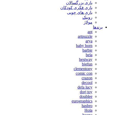
بازی بزرگسالان
بازی فکری کودکان
بازی های چوبی
روبیک
مولاژ
برندها
apt
artpuzzle
arya
baby born
barbie
bela
bestway
bigfun
clementony
comic con
crazon
decool
defa lucy
dorj toy
doublee
eurographics
hasbro
Hola
hoopa