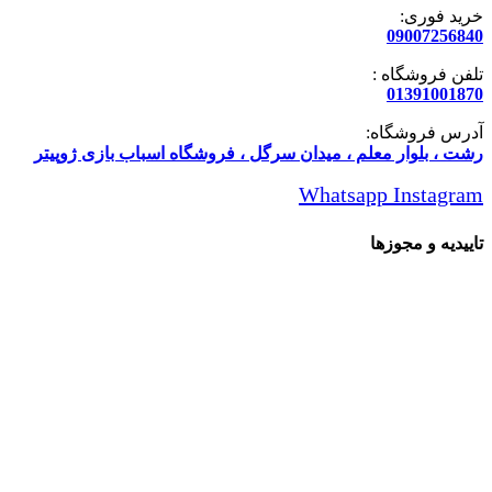
رید فوری:
0900725684
لفن فروشگاه :
0139100187
درس فروشگاه:
شت ، بلوار معلم ، میدان سرگل ، فروشگاه اسباب بازی ژوپیتر
Whatsapp
Instagra
اییدیه و مجوزها