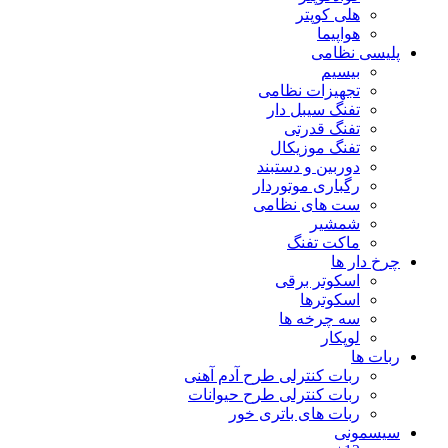
هلی کوپتر
هواپیما
پلیسی نظامی
بیسیم
تجهیزات نظامی
تفنگ سیبل دار
تفنگ قدرتی
تفنگ موزیکال
دوربین و دستبند
رگباری موتوردار
ست های نظامی
شمشیر
ماکت تفنگ
چرخ دار ها
اسکوتر برقی
اسکوترها
سه چرخه ها
لوپکار
ربات ها
ربات کنترلی طرح آدم آهنی
ربات کنترلی طرح حیوانات
ربات های باتری خور
سیسمونی