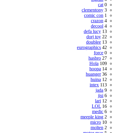
cat
0
clementony
3
comic con
1
crazon
4
decool
4
defa lucy
13
dorj toy
22
doublee
13
eurographics
42
force
0
hasbro
27
Hola
109
hoopa
14
huanger
36
huina
12
intex
113
jada
9
jisi
6
lari
12
LOL
16
medic
6
meeple king
2
micro
10
molten
2
motor max
5