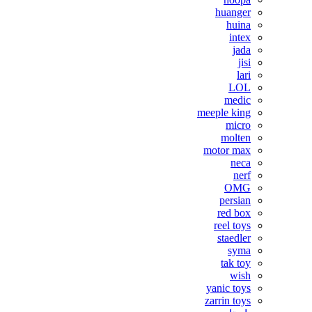
huanger
huina
intex
jada
jisi
lari
LOL
medic
meeple king
micro
molten
motor max
neca
nerf
OMG
persian
red box
reel toys
staedler
syma
tak toy
wish
yanic toys
zarrin toys