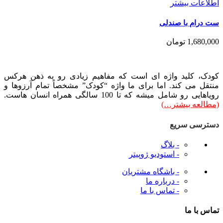
طلاعات بیشتر
ت درام با صندلی
1,680,00
تومان
ودک، کلید واژه ای است که مفاهیم زیادی رو به ذهن هرکس
نتقل می کند. اما برای ما واژه “کودک” مشخصاً تمام آرزوها و
ویاهایی رو شامل میشه که تا 100 سالگی همراه انسان هاست.
مطالعه بیشتر…)
سترسی سریع
- بلاگ
- استودیو ژوپیتر
- باشگاه مشتریان
- درباره ما
- تماس با ما
ماس با ما