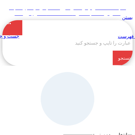
«« به علت اختلال اینترنت در صورت عدم موفقیت جهت ثبت
سفارش، لطفاً با شماره 09007256840 تماس بگیرید »»
ستن
جست و جو
هرست
جستجو
کن
انتخاب رده سنی :