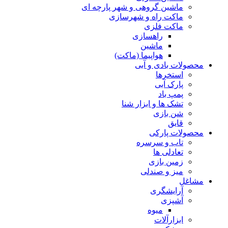
ماشین گروهی و شهر پارچه ای
ماکت راه و شهرسازی
ماکت فلزی
راهسازی
ماشین
هواپیما (ماکت)
محصولات بادی و آبی
استخرها
پارک آبی
پمپ باد
تشک ها و ابزار شنا
شن بازی
قایق
محصولات پارکی
تاب و سرسره
تعادلی ها
زمین بازی
میز و صندلی
مشاغل
آرایشگری
آشپزی
میوه
ابزارآلات