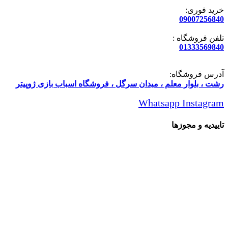
رید فوری:
0900725684
لفن فروشگاه :
0133356984
درس فروشگاه:
شت ، بلوار معلم ، میدان سرگل ، فروشگاه اسباب بازی ژوپیتر
Whatsapp
Instagra
اییدیه و مجوزها