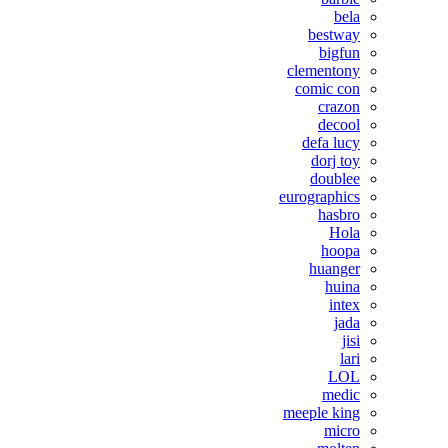
bela
bestway
bigfun
clementony
comic con
crazon
decool
defa lucy
dorj toy
doublee
eurographics
hasbro
Hola
hoopa
huanger
huina
intex
jada
jisi
lari
LOL
medic
meeple king
micro