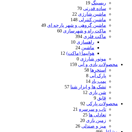
ریسینگ
19
ساده قدرتی
70
ماشین شارژی
22
ماشین کنترلی
148
ماشین گروهی و شهر پارچه ای
49
ماکت راه و شهرسازی
60
ماکت فلزی
394
راهسازی
10
ماشین
24
هواپیما (ماکت)
12
موتور شارژی
0
محصولات بادی و آبی
159
استخرها
58
پارک آبی
8
پمپ باد
14
تشک ها و ابزار شنا
57
شن بازی
12
قایق
9
محصولات پارکی
92
تاب و سرسره
21
تعادلی ها
25
زمین بازی
20
میز و صندلی
26
مشاغل
466