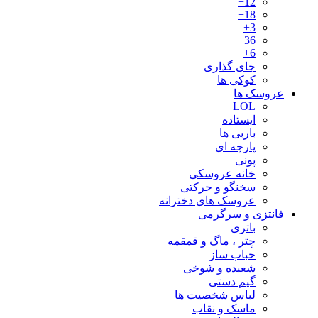
12+
18+
3+
36+
6+
جای گذاری
کوکی ها
عروسک ها
LOL
ایستاده
باربی ها
پارچه ای
پونی
خانه عروسکی
سخنگو و حرکتی
عروسک های دخترانه
فانتزی و سرگرمی
باتری
چتر ، ماگ و قمقمه
حباب ساز
شعبده و شوخی
گیم دستی
لباس شخصیت ها
ماسک و نقاب