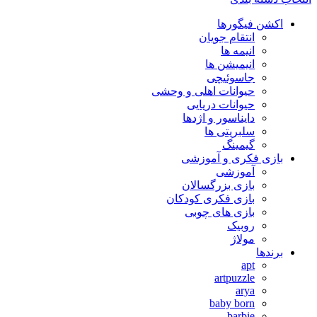
اکشن فیگورها
انتقام جویان
انیمه ها
انیمیشن ها
جاسوئیچی
حیوانات اهلی و وحشی
حیوانات دریایی
دایناسور و اژدها
سلبریتی ها
گیمینگ
بازی فکری و آموزشی
آموزشی
بازی بزرگسالان
بازی فکری کودکان
بازی های چوبی
روبیک
مولاژ
برندها
apt
artpuzzle
arya
baby born
barbie