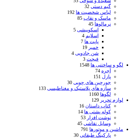
شعبده و شوخی
53
گیم دستی
32
لباس شخصیت ها
192
ماسک و نقاب
85
نرمالوها
45
اسکوییشی
5
اسلایم
4
پاپت ها
7
خمیر
19
شن جادویی
4
فیجت
3
لگو و ساختنی ها
1548
آجره
74
پازل
151
جورچین های چوبی
30
سازه های پلاستیک و مغناطیسی
133
لگوها
1160
لوازم تحریر
129
کتاب داستان
16
کوله پشتی ها
14
نوشت افزار
53
وسایل نقاشی
45
ماشین و موتورها
791
پارکینگ طبقاتی
30