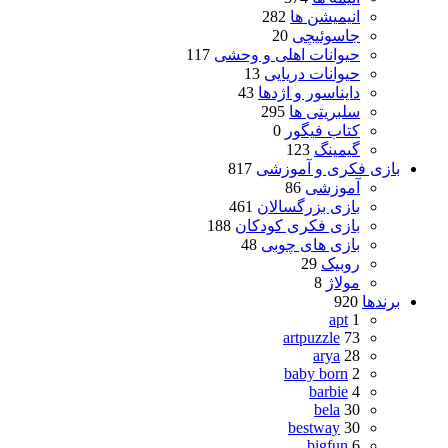
انیمیشن ها
282
جاسوئیچی
20
حیوانات اهلی و وحشی
117
حیوانات دریایی
13
دایناسور و اژدها
43
سلبریتی ها
295
کتاب فیگور
0
گیمینگ
123
بازی فکری و آموزشی
817
آموزشی
86
بازی بزرگسالان
461
بازی فکری کودکان
188
بازی های چوبی
48
روبیک
29
مولاژ
8
برندها
920
apt
1
artpuzzle
73
arya
28
baby born
2
barbie
4
bela
30
bestway
30
bigfun
6