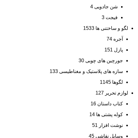
شن جادویی
4
فیجت
3
لگو و ساختنی ها
1533
آجره
74
پازل
151
جورچین های چوبی
30
سازه های پلاستیک و مغناطیسی
133
لگوها
1145
لوازم تحریر
127
کتاب داستان
16
کوله پشتی ها
14
نوشت افزار
51
وسایل نقاشی
45