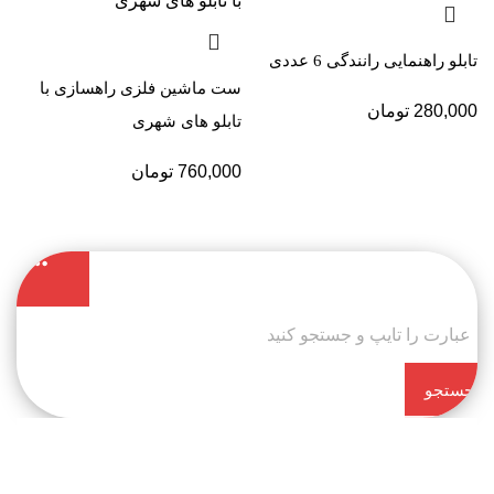
تابلو راهنمایی رانندگی 6 عددی
ست ماشین فلزی راهسازی با
280,000
تومان
تابلو های شهری
760,000
تومان
جستجو
کن