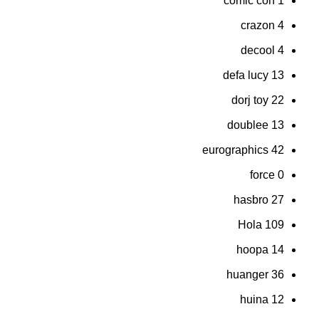
comic con
1
crazon
4
decool
4
defa lucy
13
dorj toy
22
doublee
13
eurographics
42
force
0
hasbro
27
Hola
109
hoopa
14
huanger
36
huina
12