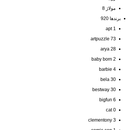
مولاژ
8
برندها
920
apt
1
artpuzzle
73
arya
28
baby born
2
barbie
4
bela
30
bestway
30
bigfun
6
cat
0
clementony
3