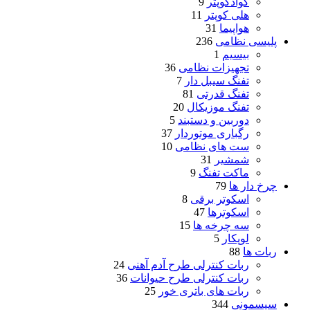
کوادکوپتر
9
هلی کوپتر
11
هواپیما
31
پلیسی نظامی
236
بیسیم
1
تجهیزات نظامی
36
تفنگ سیبل دار
7
تفنگ قدرتی
81
تفنگ موزیکال
20
دوربین و دستبند
5
رگباری موتوردار
37
ست های نظامی
10
شمشیر
31
ماکت تفنگ
9
چرخ دار ها
79
اسکوتر برقی
8
اسکوترها
47
سه چرخه ها
15
لوپکار
5
ربات ها
88
ربات کنترلی طرح آدم آهنی
24
ربات کنترلی طرح حیوانات
36
ربات های باتری خور
25
سیسمونی
344