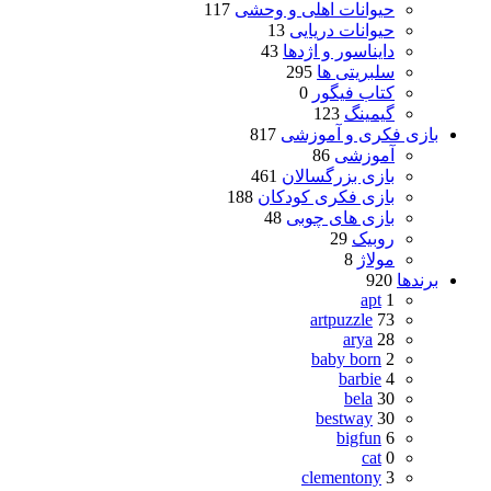
حیوانات اهلی و وحشی
117
حیوانات دریایی
13
دایناسور و اژدها
43
سلبریتی ها
295
کتاب فیگور
0
گیمینگ
123
بازی فکری و آموزشی
817
آموزشی
86
بازی بزرگسالان
461
بازی فکری کودکان
188
بازی های چوبی
48
روبیک
29
مولاژ
8
برندها
920
apt
1
artpuzzle
73
arya
28
baby born
2
barbie
4
bela
30
bestway
30
bigfun
6
cat
0
clementony
3