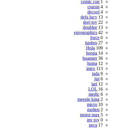
comic con
1
crazon
4
decool
4
defa lucy
13
dorj toy
22
doublee
13
eurographics
42
force
0
hasbro
27
Hola
109
hoopa
14
huanger
36
huina
12
intex
113
jada
9
jisi
6
lari
12
LOL
16
medic
6
meeple king
2
micro
10
molten
2
motor max
5
mv toy
0
neca
17