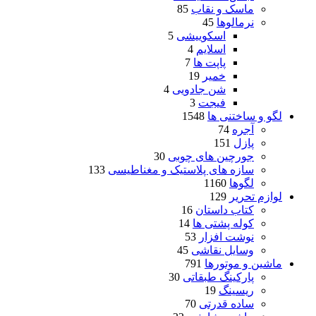
ماسک و نقاب
85
نرمالوها
45
اسکوییشی
5
اسلایم
4
پاپت ها
7
خمیر
19
شن جادویی
4
فیجت
3
لگو و ساختنی ها
1548
آجره
74
پازل
151
جورچین های چوبی
30
سازه های پلاستیک و مغناطیسی
133
لگوها
1160
لوازم تحریر
129
کتاب داستان
16
کوله پشتی ها
14
نوشت افزار
53
وسایل نقاشی
45
ماشین و موتورها
791
پارکینگ طبقاتی
30
ریسینگ
19
ساده قدرتی
70