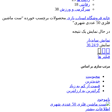
رقابتی
18
سرگرمی و ورزش
38
خانه
فروشگاه اسباب بازی
محصولات برچسب خورده “ست ماشین
فلزی 50 عددی شهری”
در حال نمایش یک نتیجه
نمایش سایدبار
نمایش
9
24
36
فیلتر ها
مرتب سازی بر اساس
محبوبیت
جدیدترین
قیمت از کم به زیاد
گرانترین به ارزانترین
ناموجود
اطلاعات بیشتر