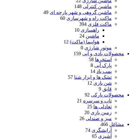
ماشین شارژی
22
ماشین کنترلی
148
ماشین گروهی و شهر پارچه ای
49
ماکت راه و شهرسازی
60
ماکت فلزی
394
راهسازی
10
ماشین
24
هواپیما (ماکت)
12
موتور شارژی
0
محصولات بادی و آبی
159
استخرها
58
پارک آبی
8
پمپ باد
14
تشک ها و ابزار شنا
57
شن بازی
12
قایق
9
محصولات پارکی
92
تاب و سرسره
21
تعادلی ها
25
زمین بازی
20
میز و صندلی
26
مشاغل
466
آرایشگری
74
آشپزی
65