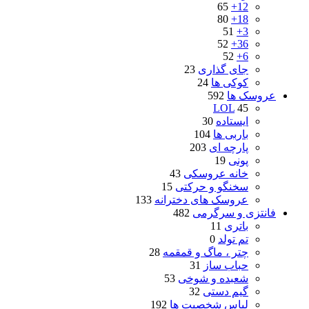
65
12+
80
18+
51
3+
52
36+
52
6+
جای گذاری
23
کوکی ها
24
عروسک ها
592
LOL
45
ایستاده
30
باربی ها
104
پارچه ای
203
پونی
19
خانه عروسکی
43
سخنگو و حرکتی
15
عروسک های دخترانه
133
فانتزی و سرگرمی
482
باتری
11
تم تولد
0
چتر ، ماگ و قمقمه
28
حباب ساز
31
شعبده و شوخی
53
گیم دستی
32
لباس شخصیت ها
192