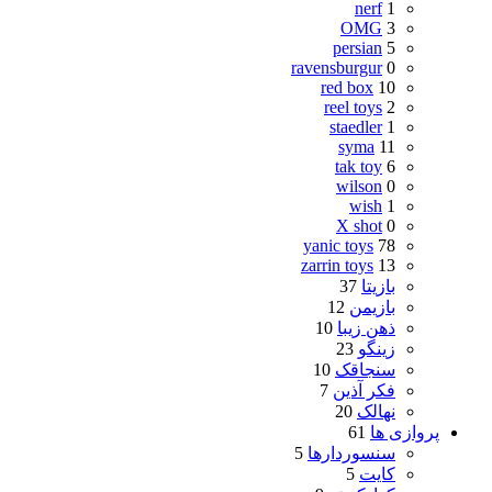
nerf
1
OMG
3
persian
5
ravensburgur
0
red box
10
reel toys
2
staedler
1
syma
11
tak toy
6
wilson
0
wish
1
X shot
0
yanic toys
78
zarrin toys
13
بازیتا
37
بازیمن
12
ذهن زیبا
10
زینگو
23
سنجاقک
10
فکر آذین
7
نهالک
20
پروازی ها
61
سنسوردارها
5
کایت
5