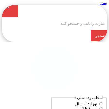
بستن
جستجو
کن
انتخاب رده سنی :
نوزاد تا 3 سال
سن 4 تا 7 سال