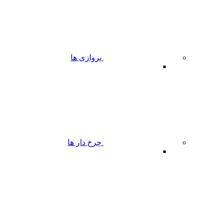
پروازی ها
چرخ دار ها