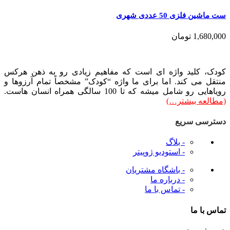
ست ماشین فلزی 50 عددی شهری
1,680,000
تومان
کودک، کلید واژه ای است که مفاهیم زیادی رو به ذهن هرکس
منتقل می کند. اما برای ما واژه “کودک” مشخصاً تمام آرزوها و
رویاهایی رو شامل میشه که تا 100 سالگی همراه انسان هاست.
(مطالعه بیشتر…)
دسترسی سریع
- بلاگ
- استودیو ژوپیتر
- باشگاه مشتریان
- درباره ما
- تماس با ما
تماس با ما