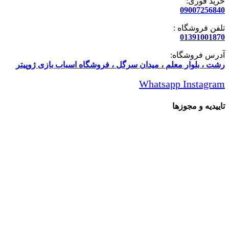
خرید فوری:
09007256840
تلفن فروشگاه :
01391001870
آدرس فروشگاه:
رشت ، بلوار معلم ، میدان سرگل ، فروشگاه اسباب بازی ژوپیتر
Whatsapp
Instagram
تاییدیه و مجوزها