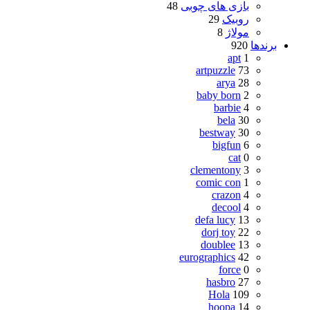
بازی های چوبی
48
روبیک
29
مولاژ
8
برندها
920
apt
1
artpuzzle
73
arya
28
baby born
2
barbie
4
bela
30
bestway
30
bigfun
6
cat
0
clementony
3
comic con
1
crazon
4
decool
4
defa lucy
13
dorj toy
22
doublee
13
eurographics
42
force
0
hasbro
27
Hola
109
hoopa
14