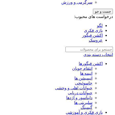
سرگرمی و ورزش
جست و جو
درخواست های محبوب:
لگو
بازی فکری
اکشن فیگور
عروسک
انتخاب دسته بندی
اکشن فیگورها
انتقام جویان
انیمه ها
انیمیشن ها
جاسوئیچی
حیوانات اهلی و وحشی
حیوانات دریایی
دایناسور و اژدها
سلبریتی ها
گیمینگ
بازی فکری و آموزشی