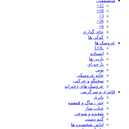
سیسمونی
12+
18+
3+
36+
6+
جای گذاری
کوکی ها
عروسک ها
LOL
ایستاده
باربی ها
پارچه ای
پونی
خانه عروسکی
سخنگو و حرکتی
عروسک های دخترانه
فانتزی و سرگرمی
باتری
چتر ، ماگ و قمقمه
حباب ساز
شعبده و شوخی
گیم دستی
لباس شخصیت ها