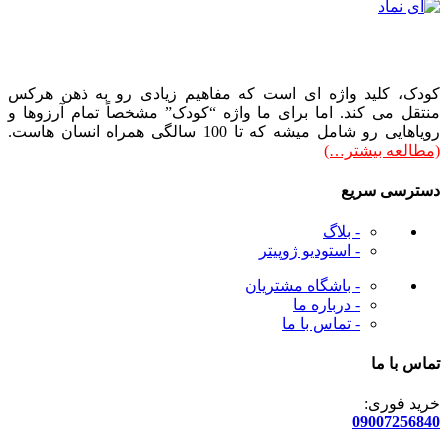
کودک، کلید واژه ای است که مفاهیم زیادی رو به ذهن هرکس
منتقل می کند. اما برای ما واژه “کودک” مشخصاً تمام آرزوها و
رویاهایی رو شامل میشه که تا 100 سالگی همراه انسان هاست.
(مطالعه بیشتر…)
دسترسی سریع
- بلاگ
- استودیو ژوپیتر
- باشگاه مشتریان
- درباره ما
- تماس با ما
تماس با ما
خرید فوری:
09007256840