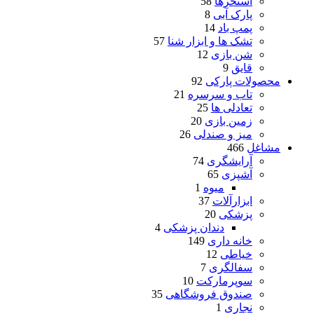
استخرها
58
پارک آبی
8
پمپ باد
14
تشک ها و ابزار شنا
57
شن بازی
12
قایق
9
محصولات پارکی
92
تاب و سرسره
21
تعادلی ها
25
زمین بازی
20
میز و صندلی
26
مشاغل
466
آرایشگری
74
آشپزی
65
میوه
1
ابزارآلات
37
پزشکی
20
دندان پزشکی
4
خانه داری
149
خیاطی
12
سفالگری
7
سوپرمارکت
10
صندوق فروشگاهی
35
نجاری
1