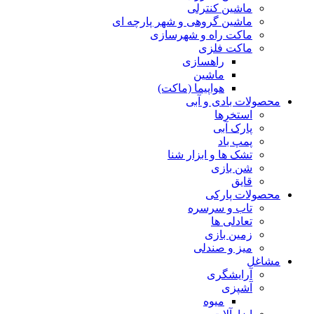
ماشین کنترلی
ماشین گروهی و شهر پارچه ای
ماکت راه و شهرسازی
ماکت فلزی
راهسازی
ماشین
هواپیما (ماکت)
محصولات بادی و آبی
استخرها
پارک آبی
پمپ باد
تشک ها و ابزار شنا
شن بازی
قایق
محصولات پارکی
تاب و سرسره
تعادلی ها
زمین بازی
میز و صندلی
مشاغل
آرایشگری
آشپزی
میوه