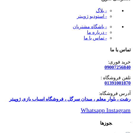
- بلاگ
- استودیو ژوپیتر
- باشگاه مشتریان
- درباره ما
- تماس با ما
تماس با ما
خرید فوری:
09007256840
تلفن فروشگاه :
01391001870
آدرس فروشگاه:
رشت ، بلوار معلم ، میدان سرگل ، فروشگاه اسباب بازی ژوپیتر
Whatsapp
Instagram
تاییدیه و مجوزها