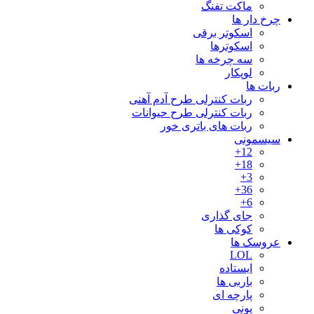
ماکت تفنگ
چرخ دار ها
اسکوتر برقی
اسکوترها
سه چرخه ها
لوپکار
ربات ها
ربات کنترلی طرح آدم آهنی
ربات کنترلی طرح حیوانات
ربات های باتری خور
سیسمونی
12+
18+
3+
36+
6+
جای گذاری
کوکی ها
عروسک ها
LOL
ایستاده
باربی ها
پارچه ای
پونی