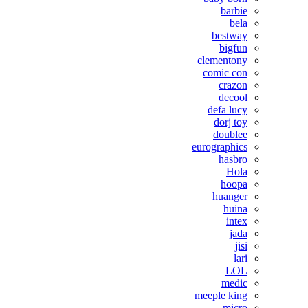
barbie
bela
bestway
bigfun
clementony
comic con
crazon
decool
defa lucy
dorj toy
doublee
eurographics
hasbro
Hola
hoopa
huanger
huina
intex
jada
jisi
lari
LOL
medic
meeple king
micro