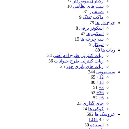
رگباری موتوردار
37
ست های نظامی
10
شمشیر
31
ماکت تفنگ
9
چرخ دار ها
79
اسکوتر برقی
8
اسکوترها
47
سه چرخه ها
15
لوپکار
5
ربات ها
88
ربات کنترلی طرح آدم آهنی
24
ربات کنترلی طرح حیوانات
36
ربات های باتری خور
25
سیسمونی
344
65
12+
80
18+
51
3+
52
36+
52
6+
جای گذاری
23
کوکی ها
24
عروسک ها
592
LOL
45
ایستاده
30