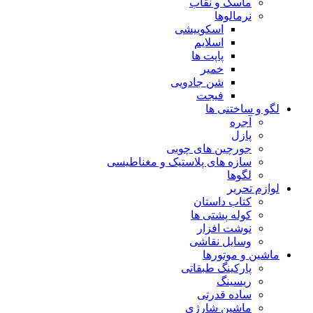
ماسک و نقاب
نرمالوها
اسکوییشی
اسلایم
پاپت ها
خمیر
شن جادویی
فیجت
لگو و ساختنی ها
آجره
پازل
جورچین های چوبی
سازه های پلاستیک و مغناطیسی
لگوها
لوازم تحریر
کتاب داستان
کوله پشتی ها
نوشت افزار
وسایل نقاشی
ماشین و موتورها
پارکینگ طبقاتی
ریسینگ
ساده قدرتی
ماشین شارژی