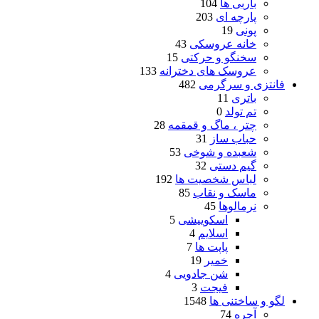
باربی ها
104
پارچه ای
203
پونی
19
خانه عروسکی
43
سخنگو و حرکتی
15
عروسک های دخترانه
133
فانتزی و سرگرمی
482
باتری
11
تم تولد
0
چتر ، ماگ و قمقمه
28
حباب ساز
31
شعبده و شوخی
53
گیم دستی
32
لباس شخصیت ها
192
ماسک و نقاب
85
نرمالوها
45
اسکوییشی
5
اسلایم
4
پاپت ها
7
خمیر
19
شن جادویی
4
فیجت
3
لگو و ساختنی ها
1548
آجره
74