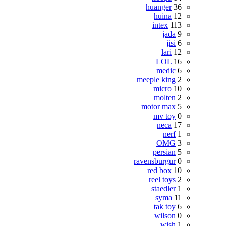
huanger
36
huina
12
intex
113
jada
9
jisi
6
lari
12
LOL
16
medic
6
meeple king
2
micro
10
molten
2
motor max
5
mv toy
0
neca
17
nerf
1
OMG
3
persian
5
ravensburgur
0
red box
10
reel toys
2
staedler
1
syma
11
tak toy
6
wilson
0
wish
1