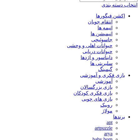
انتخاب دسته بندی
اکشن فیگورها
انتقام جویان
انیمه ها
انیمیشن ها
جاسوئیچی
حیوانات اهلی و وحشی
حیوانات دریایی
دایناسور و اژدها
سلبریتی ها
گیمینگ
بازی فکری و آموزشی
آموزشی
بازی بزرگسالان
بازی فکری کودکان
بازی های چوبی
روبیک
مولاژ
برندها
apt
artpuzzle
arya
baby born