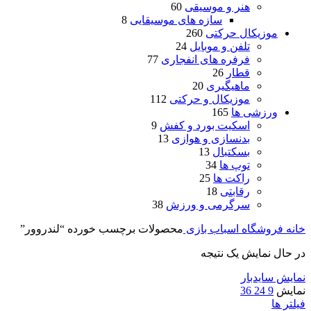
هنر و موسیقی
60
سازه های موسیقایی
8
موزیکال حرکتی
260
تلفن و موبایل
24
فرفره های انفجاری
77
قطار
26
ماهیگیری
20
موزیکال و حرکتی
112
ورزشی ها
165
اسکیت بورد و کفش
9
بدنسازی و هوازی
13
بسکتبال
13
توپ ها
34
راکت ها
25
رقابتی
18
سرگرمی و ورزش
38
خانه
فروشگاه اسباب بازی
محصولات برچسب خورده “لندروور”
در حال نمایش یک نتیجه
نمایش سایدبار
نمایش
9
24
36
فیلتر ها