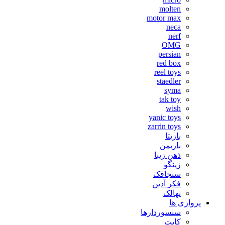
molten
motor max
neca
nerf
OMG
persian
red box
reel toys
staedler
syma
tak toy
wish
yanic toys
zarrin toys
بازیتا
بازیمن
ذهن زیبا
زینگو
سنجاقک
فکر آذین
نهالک
پروازی ها
سنسوردارها
کایت