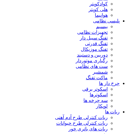
کوادکوپتر
هلی کوپتر
هواپیما
پلیسی نظامی
بیسیم
تجهیزات نظامی
تفنگ سیبل دار
تفنگ قدرتی
تفنگ موزیکال
دوربین و دستبند
رگباری موتوردار
ست های نظامی
شمشیر
ماکت تفنگ
چرخ دار ها
اسکوتر برقی
اسکوترها
سه چرخه ها
لوپکار
ربات ها
ربات کنترلی طرح آدم آهنی
ربات کنترلی طرح حیوانات
ربات های باتری خور