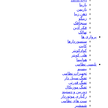
zarrin toys
بازیتا
بازیمن
ذهن زیبا
زینگو
سنجاقک
فکر آذین
نهالک
پروازی ها
سنسوردارها
کایت
کوادکوپتر
هلی کوپتر
هواپیما
پلیسی نظامی
بیسیم
تجهیزات نظامی
تفنگ سیبل دار
تفنگ قدرتی
تفنگ موزیکال
دوربین و دستبند
رگباری موتوردار
ست های نظامی
شمشیر