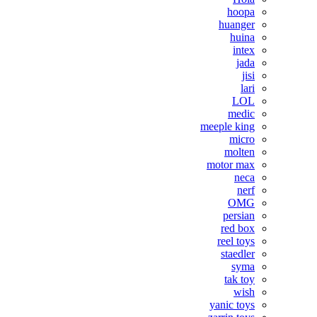
hoopa
huanger
huina
intex
jada
jisi
lari
LOL
medic
meeple king
micro
molten
motor max
neca
nerf
OMG
persian
red box
reel toys
staedler
syma
tak toy
wish
yanic toys