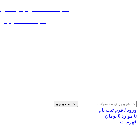
«« به علت اختلال اینترنت در صورت ع
«« به علت اختلال اینترنت در
جست و جو
ورود / فرم ثبت نام
0
موارد
0
تومان
فهرست