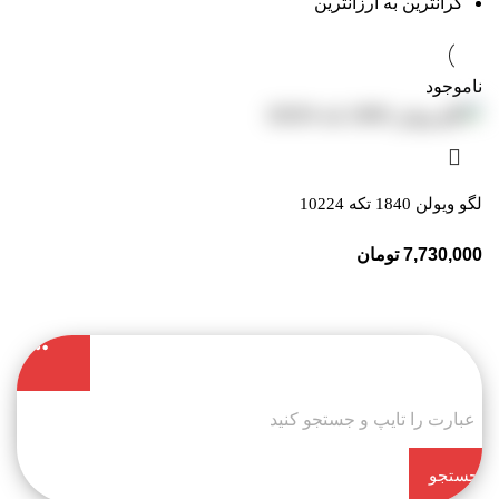
گرانترین به ارزانترین
ناموجود
لگو ویولن 1840 تکه 10224
7,730,000
تومان
جستجو