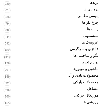
برندها
920
پروازی ها
61
پلیسی نظامی
236
چرخ دار ها
79
ربات ها
88
سیسمونی
344
عروسک ها
592
فانتزی و سرگرمی
482
لگو و ساختنی ها
1548
لوازم تحریر
129
ماشین و موتورها
791
محصولات بادی و آبی
159
محصولات پارکی
92
مشاغل
466
موزیکال حرکتی
260
ورزشی ها
165