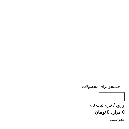
«« به علت اختلال اینترنت در صورت عدم
موفقیت جهت ثبت سفارش، لطفاً با شماره
09007256840 تماس بگیرید »»
«« به علت اختلال اینترنت در صورت عدم موفقیت جهت ثبت
سفارش، لطفاً با شماره 09007256840 تماس بگیرید »»
جست و جو
ورود / فرم ثبت نام
0
موارد
0
تومان
فهرست