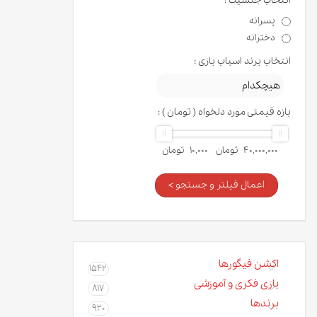
انتخاب جنسیت :
پسرانه
دخترانه
انتخاب برند اسباب بازی :
بازه قیمتی مورد دلخواه ( تومان ) :
40,000,000
تومان
10,000
تومان
اعمال فیلتر و جستجو >
اکشن فیگورها
1542
بازی فکری و آموزشی
817
برندها
920