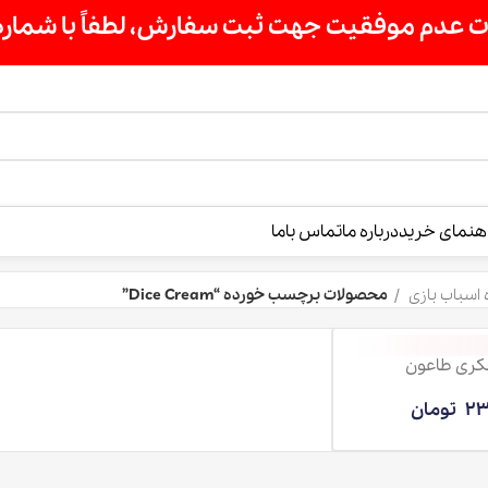
یت جهت ثبت سفارش، لطفاً با شماره 09007256840 تماس بگیرید »
هنمای خرید
درباره ما
تماس باما
 اسباب بازی
محصولات برچسب خورده “Dice Cream”
فکری طاعون
23
تومان