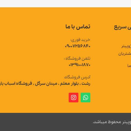
 سریع
تماس با ما
خرید فوری:
وپیتر
09007256840
شتریان
تلفن فروشگاه :
01391001870
ما
آدرس فروشگاه:
رشت ، بلوار معلم ، میدان سرگل ، فروشگاه اسباب باز
وپیتر محفوظ میباشد.