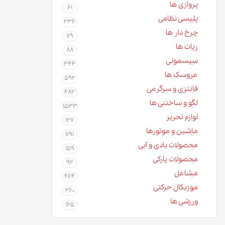
پروازی ها
61
پلیسی نظامی
236
چرخ دار ها
79
ربات ها
88
سیسمونی
344
عروسک ها
592
فانتزی و سرگرمی
482
لگو و ساختنی ها
1533
لوازم تحریر
127
ماشین و موتورها
791
محصولات بادی و آبی
159
محصولات پارکی
92
مشاغل
464
موزیکال حرکتی
260
ورزشی ها
165