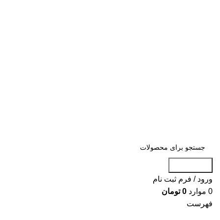
«« به علت اختلال اینترنت در صورت عدم
موفقیت جهت ثبت سفارش، لطفاً با شماره
09007256840 تماس بگیرید »»
«« به علت اختلال اینترنت در صورت عدم موفقیت جهت ثبت
سفارش، لطفاً با شماره 09007256840 تماس بگیرید »»
جست و جو
ورود / فرم ثبت نام
0
موارد
0
تومان
فهرست