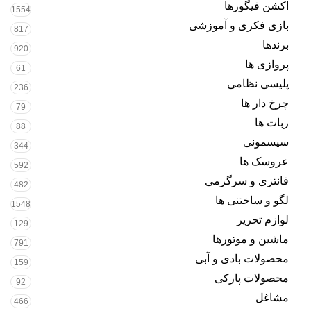
اکشن فیگورها
1554
بازی فکری و آموزشی
817
برندها
920
پروازی ها
61
پلیسی نظامی
236
چرخ دار ها
79
ربات ها
88
سیسمونی
344
عروسک ها
592
فانتزی و سرگرمی
482
لگو و ساختنی ها
1548
لوازم تحریر
129
ماشین و موتورها
791
محصولات بادی و آبی
159
محصولات پارکی
92
مشاغل
466