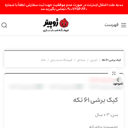
«« به علت اختلال اینترنت در صورت عدم موفقیت جهت ثبت سفارش، لطفاً با شماره
09007256840 تماس بگیرید »»
فهرست
کیک برشی 61 تکه
آشپزی
مشاغل
فروشگاه اسباب بازی
خانه
برای بزرگنمایی کلیک کنید
ناموجود
کیک برشی 61 تکه
سن: 3 + سال
جنسیت: دخترانه