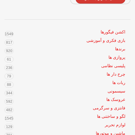
اکشن فیگورها
1549
بازی فکری و آموزشی
817
برندها
920
پروازی ها
61
پلیسی نظامی
236
چرخ دار ها
79
ربات ها
88
سیسمونی
344
عروسک ها
592
فانتزی و سرگرمی
482
لگو و ساختنی ها
1545
لوازم تحریر
129
ماشین و موتورها