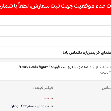
ت سفارش، لطفاً با شماره 09007256840 تماس بگیرید »»
درباره ما
تماس باما
محصولات برچسب خورده “Dark Souls figure”
فیلتر قیمت
همه
0
تومان
-
422,500
تومان