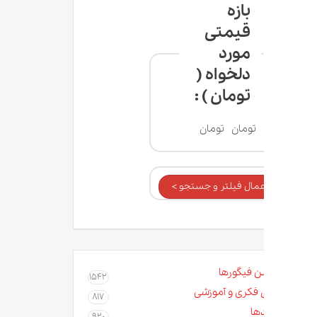
بازه
قیمتی
مورد
دلخواه (
تومان ) :
تومان
تومان
عمال فیلتر و جستجو >
ن فیگورها
1542
 فکری و آموزشی
817
ها
920