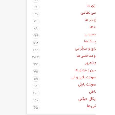
زی ها
61
سی نظامی
236
دار ها
79
 ها
88
مونی
344
سک ها
592
زی و سرگرمی
482
و ساختنی ها
1533
م تحریر
127
ن و موتورها
791
لات بادی و آبی
159
لات پارکی
92
غل
464
کال حرکتی
260
ی ها
165