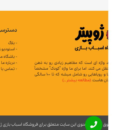
دسترسی سریع
- بلاگ
- استودیو ژوپیتر
- باشگاه مشتریان
- درباره ما
د واژه ای است که مفاهیم زیادی رو به ذهن
 می کند. اما برای ما واژه “کودک” مشخصاً
- تماس با ما
تمام آرزوها و رویاهایی رو شامل میشه که تا 100 سالگی
ان هاست.
(مطالعه بیشتر…)
ق مادی و معنوی این سایت متعلق برای فروشگاه اسباب بازی ژوپیتر محفوظ