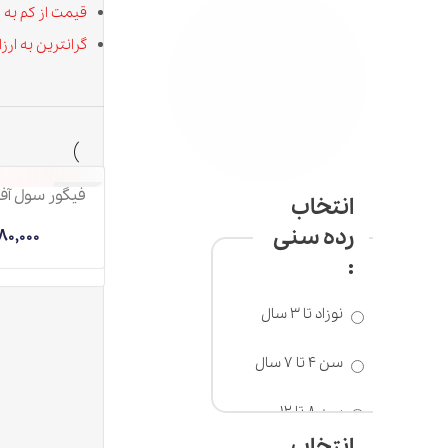
قیمت از کم به زیاد
گرانترین به ارزانترین
فیگور سول آف سیندر دارک
ناموجود
انتخاب
رده سنی
1,280,000
تومان
:
نوزاد تا 3 سال
سن 4 تا 7 سال
سن 8 تا 12
سال