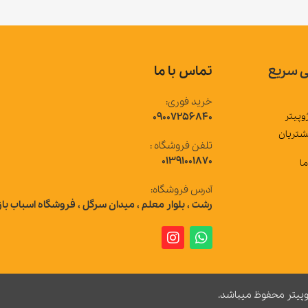
تماس با ما
خرید فوری:
09007256840
تلفن فروشگاه :
01391001870
آدرس فروشگاه:
رشت ، بلوار معلم ، میدان سرگل ، فروشگاه اسباب بازی ژوپیتر
 میباشد.