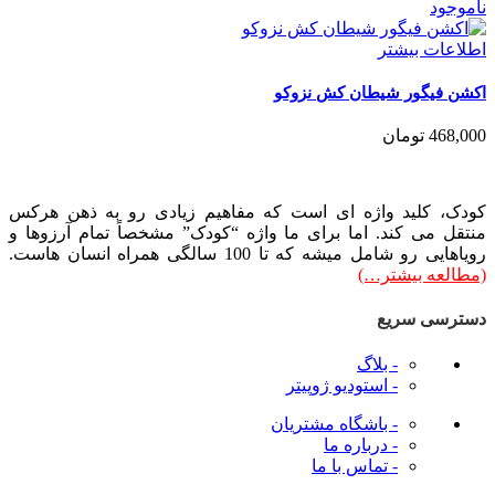
ناموجود
اطلاعات بیشتر
اکشن فیگور شیطان کش نزوکو
468,000
تومان
کودک، کلید واژه ای است که مفاهیم زیادی رو به ذهن هرکس
منتقل می کند. اما برای ما واژه “کودک” مشخصاً تمام آرزوها و
رویاهایی رو شامل میشه که تا 100 سالگی همراه انسان هاست.
(مطالعه بیشتر…)
دسترسی سریع
- بلاگ
- استودیو ژوپیتر
- باشگاه مشتریان
- درباره ما
- تماس با ما