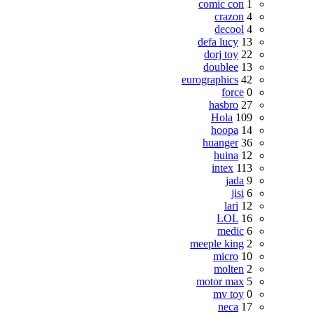
comic con
1
crazon
4
decool
4
defa lucy
13
dorj toy
22
doublee
13
eurographics
42
force
0
hasbro
27
Hola
109
hoopa
14
huanger
36
huina
12
intex
113
jada
9
jisi
6
lari
12
LOL
16
medic
6
meeple king
2
micro
10
molten
2
motor max
5
mv toy
0
neca
17