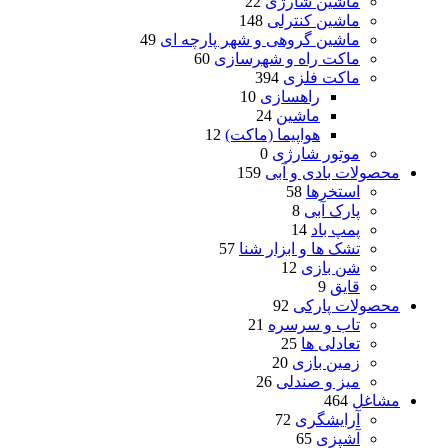
ماشین شارژی
22
ماشین کنترلی
148
ماشین گروهی و شهر پارچه ای
49
ماکت راه و شهرسازی
60
ماکت فلزی
394
راهسازی
10
ماشین
24
هواپیما (ماکت)
12
موتور شارژی
0
محصولات بادی و آبی
159
استخرها
58
پارک آبی
8
پمپ باد
14
تشک ها و ابزار شنا
57
شن بازی
12
قایق
9
محصولات پارکی
92
تاب و سرسره
21
تعادلی ها
25
زمین بازی
20
میز و صندلی
26
مشاغل
464
آرایشگری
72
آشپزی
65