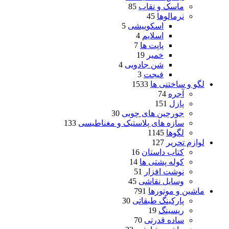
ماسک و نقاب
85
نرمالوها
45
اسکوییشی
5
اسلایم
4
پاپت ها
7
خمیر
19
شن جادویی
4
فیجت
3
لگو و ساختنی ها
1533
آجره
74
پازل
151
جورچین های چوبی
30
سازه های پلاستیک و مغناطیسی
133
لگوها
1145
لوازم تحریر
127
کتاب داستان
16
کوله پشتی ها
14
نوشت افزار
51
وسایل نقاشی
45
ماشین و موتورها
791
پارکینگ طبقاتی
30
ریسینگ
19
ساده قدرتی
70