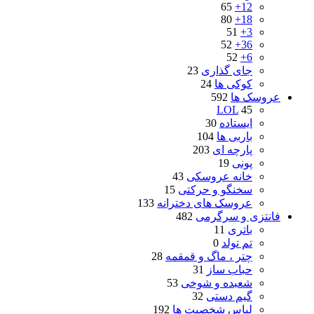
65
12+
80
18+
51
3+
52
36+
52
6+
جای گذاری
23
کوکی ها
24
عروسک ها
592
LOL
45
ایستاده
30
باربی ها
104
پارچه ای
203
پونی
19
خانه عروسکی
43
سخنگو و حرکتی
15
عروسک های دخترانه
133
فانتزی و سرگرمی
482
باتری
11
تم تولد
0
چتر ، ماگ و قمقمه
28
حباب ساز
31
شعبده و شوخی
53
گیم دستی
32
لباس شخصیت ها
192