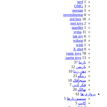
nerf
1
OMG
3
persian
5
ravensburgur
0
red box
10
reel toys
2
staedler
1
syma
11
tak toy
6
wilson
0
wish
1
X shot
0
yanic toys
78
zarrin toys
13
بازیتا
37
بازیمن
12
ذهن زیبا
10
زینگو
23
سنجاقک
10
فکر آذین
7
نهالک
20
پروازی ها
61
سنسوردارها
5
کایت
5