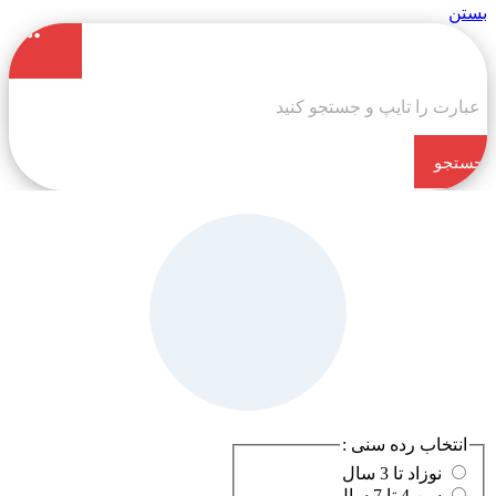
بستن
جستجو
کن
انتخاب رده سنی :
نوزاد تا 3 سال
سن 4 تا 7 سال