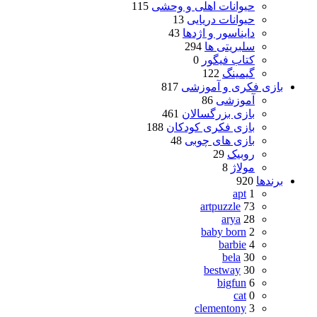
حیوانات اهلی و وحشی
115
حیوانات دریایی
13
دایناسور و اژدها
43
سلبریتی ها
294
کتاب فیگور
0
گیمینگ
122
بازی فکری و آموزشی
817
آموزشی
86
بازی بزرگسالان
461
بازی فکری کودکان
188
بازی های چوبی
48
روبیک
29
مولاژ
8
برندها
920
apt
1
artpuzzle
73
arya
28
baby born
2
barbie
4
bela
30
bestway
30
bigfun
6
cat
0
clementony
3