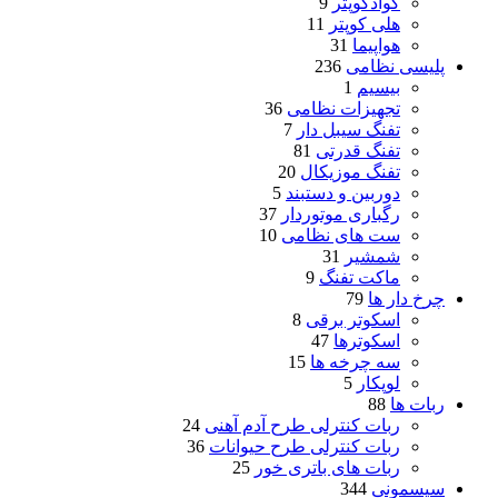
کوادکوپتر
9
هلی کوپتر
11
هواپیما
31
پلیسی نظامی
236
بیسیم
1
تجهیزات نظامی
36
تفنگ سیبل دار
7
تفنگ قدرتی
81
تفنگ موزیکال
20
دوربین و دستبند
5
رگباری موتوردار
37
ست های نظامی
10
شمشیر
31
ماکت تفنگ
9
چرخ دار ها
79
اسکوتر برقی
8
اسکوترها
47
سه چرخه ها
15
لوپکار
5
ربات ها
88
ربات کنترلی طرح آدم آهنی
24
ربات کنترلی طرح حیوانات
36
ربات های باتری خور
25
سیسمونی
344