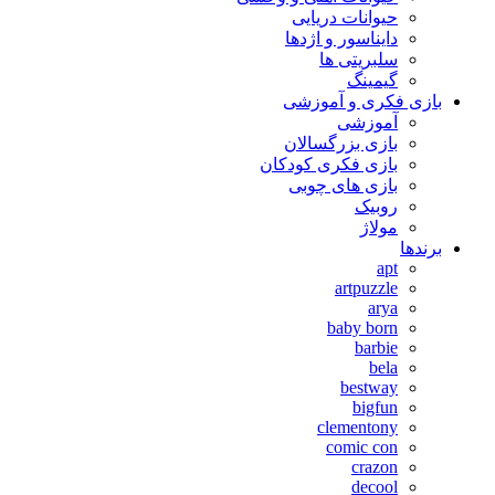
حیوانات دریایی
دایناسور و اژدها
سلبریتی ها
گیمینگ
بازی فکری و آموزشی
آموزشی
بازی بزرگسالان
بازی فکری کودکان
بازی های چوبی
روبیک
مولاژ
برندها
apt
artpuzzle
arya
baby born
barbie
bela
bestway
bigfun
clementony
comic con
crazon
decool