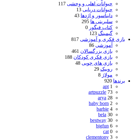
حیوانات اهلی و وحشی
117
حیوانات دریایی
13
دایناسور و اژدها
43
سلبریتی ها
295
کتاب فیگور
0
گیمینگ
123
بازی فکری و آموزشی
817
آموزشی
86
بازی بزرگسالان
461
بازی فکری کودکان
188
بازی های چوبی
48
روبیک
29
مولاژ
8
برندها
920
apt
1
artpuzzle
73
arya
28
baby born
2
barbie
4
bela
30
bestway
30
bigfun
6
cat
0
clementony
3