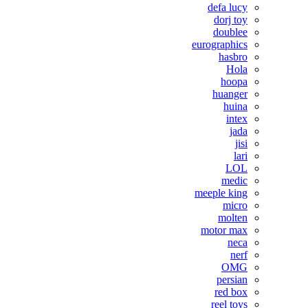
defa lucy
dorj toy
doublee
eurographics
hasbro
Hola
hoopa
huanger
huina
intex
jada
jisi
lari
LOL
medic
meeple king
micro
molten
motor max
neca
nerf
OMG
persian
red box
reel toys