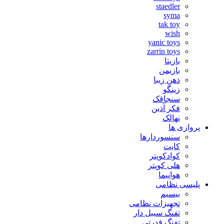
staedler
syma
tak toy
wish
yanic toys
zarrin toys
بازیتا
بازیمن
ذهن زیبا
زینگو
سنجاقک
فکر آذین
نهالک
پروازی ها
سنسوردارها
کایت
کوادکوپتر
هلی کوپتر
هواپیما
پلیسی نظامی
بیسیم
تجهیزات نظامی
تفنگ سیبل دار
تفنگ قدرتی