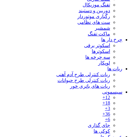
تفنگ موزیکال
دوربین و دستبند
رگباری موتوردار
ست های نظامی
شمشیر
ماکت تفنگ
چرخ دار ها
اسکوتر برقی
اسکوترها
سه چرخه ها
لوپکار
ربات ها
ربات کنترلی طرح آدم آهنی
ربات کنترلی طرح حیوانات
ربات های باتری خور
سیسمونی
12+
18+
3+
36+
6+
جای گذاری
کوکی ها
عروسک ها