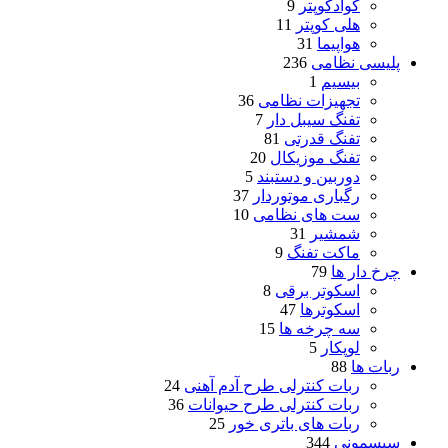
کوادکوپتر
9
هلی کوپتر
11
هواپیما
31
پلیسی نظامی
236
بیسیم
1
تجهیزات نظامی
36
تفنگ سیبل دار
7
تفنگ قدرتی
81
تفنگ موزیکال
20
دوربین و دستبند
5
رگباری موتوردار
37
ست های نظامی
10
شمشیر
31
ماکت تفنگ
9
چرخ دار ها
79
اسکوتر برقی
8
اسکوترها
47
سه چرخه ها
15
لوپکار
5
ربات ها
88
ربات کنترلی طرح آدم آهنی
24
ربات کنترلی طرح حیوانات
36
ربات های باتری خور
25
سیسمونی
344