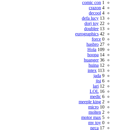
comic con
1
crazon
4
decool
4
defa lucy
13
dorj toy
22
doublee
13
eurographics
42
force
0
hasbro
27
Hola
109
hoopa
14
huanger
36
huina
12
intex
113
jada
9
jisi
6
lari
12
LOL
16
medic
6
meeple king
2
micro
10
molten
2
motor max
5
mv toy
0
neca
17