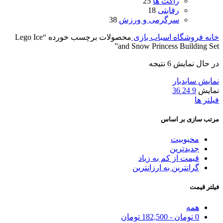
راکت ها
25
رقابتی
18
سرگرمی و ورزش
38
خانه
فروشگاه اسباب بازی
محصولات برچسب خورده “Lego Ice
and Snow Princess Building Set”
در حال نمایش 6 نتیجه
نمایش سایدبار
نمایش
9
24
36
فیلتر ها
مرتب سازی بر اساس
محبوبیت
جدیدترین
قیمت از کم به زیاد
گرانترین به ارزانترین
فیلتر قیمت
همه
0
تومان
-
182,500
تومان