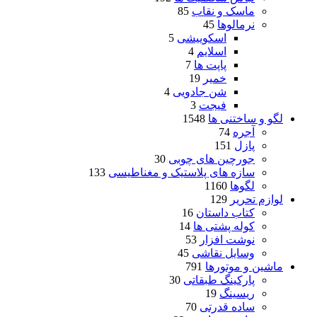
ماسک و نقاب
85
نرمالوها
45
اسکوییشی
5
اسلایم
4
پاپت ها
7
خمیر
19
شن جادویی
4
فیجت
3
لگو و ساختنی ها
1548
آجره
74
پازل
151
جورچین های چوبی
30
سازه های پلاستیک و مغناطیسی
133
لگوها
1160
لوازم تحریر
129
کتاب داستان
16
کوله پشتی ها
14
نوشت افزار
53
وسایل نقاشی
45
ماشین و موتورها
791
پارکینگ طبقاتی
30
ریسینگ
19
ساده قدرتی
70