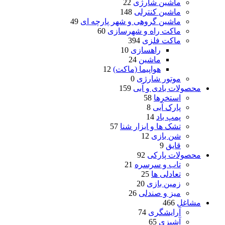
ماشین شارژی
22
ماشین کنترلی
148
ماشین گروهی و شهر پارچه ای
49
ماکت راه و شهرسازی
60
ماکت فلزی
394
راهسازی
10
ماشین
24
هواپیما (ماکت)
12
موتور شارژی
0
محصولات بادی و آبی
159
استخرها
58
پارک آبی
8
پمپ باد
14
تشک ها و ابزار شنا
57
شن بازی
12
قایق
9
محصولات پارکی
92
تاب و سرسره
21
تعادلی ها
25
زمین بازی
20
میز و صندلی
26
مشاغل
466
آرایشگری
74
آشپزی
65