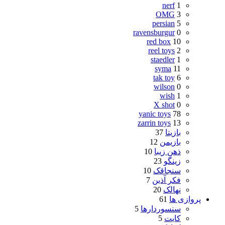
nerf
1
OMG
3
persian
5
ravensburgur
0
red box
10
reel toys
2
staedler
1
syma
11
tak toy
6
wilson
0
wish
1
X shot
0
yanic toys
78
zarrin toys
13
بازیتا
37
بازیمن
12
ذهن زیبا
10
زینگو
23
سنجاقک
10
فکر آذین
7
نهالک
20
پروازی ها
61
سنسوردارها
5
کایت
5