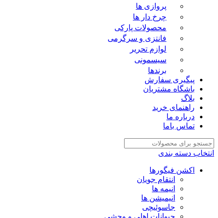
پروازی ها
چرخ دار ها
محصولات پارکی
فانتزی و سرگرمی
لوازم تحریر
سیسمونی
برندها
پیگیری سفارش
باشگاه مشتریان
بلاگ
راهنمای خرید
درباره ما
تماس باما
انتخاب دسته بندی
اکشن فیگورها
انتقام جویان
انیمه ها
انیمیشن ها
جاسوئیچی
حیوانات اهلی و وحشی