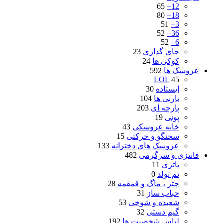
65
12+
80
18+
51
3+
52
36+
52
6+
جای گذاری
23
کوکی ها
24
عروسک ها
592
LOL
45
ایستاده
30
باربی ها
104
پارچه ای
203
پونی
19
خانه عروسکی
43
سخنگو و حرکتی
15
عروسک های دخترانه
133
فانتزی و سرگرمی
482
باتری
11
تم تولد
0
چتر ، ماگ و قمقمه
28
حباب ساز
31
شعبده و شوخی
53
گیم دستی
32
لباس شخصیت ها
192