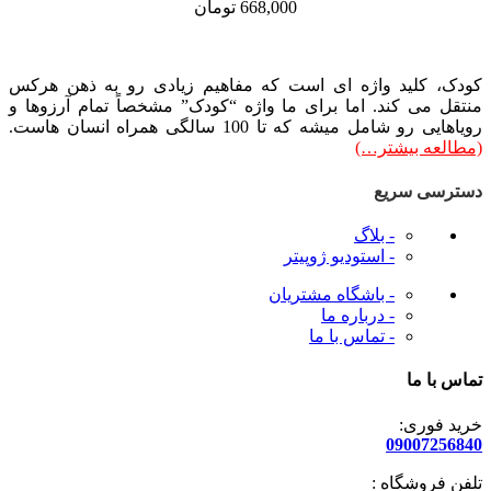
668,000
تومان
کودک، کلید واژه ای است که مفاهیم زیادی رو به ذهن هرکس
منتقل می کند. اما برای ما واژه “کودک” مشخصاً تمام آرزوها و
رویاهایی رو شامل میشه که تا 100 سالگی همراه انسان هاست.
(مطالعه بیشتر…)
دسترسی سریع
- بلاگ
- استودیو ژوپیتر
- باشگاه مشتریان
- درباره ما
- تماس با ما
تماس با ما
خرید فوری:
09007256840
تلفن فروشگاه :