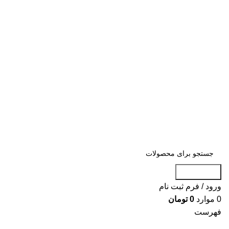
«« به علت اختلال اینترنت در صورت عدم
موفقیت جهت ثبت سفارش، لطفاً با شماره
09007256840 تماس بگیرید »»
«« به علت اختلال اینترنت در صورت عدم موفقیت جهت ثبت
سفارش، لطفاً با شماره 09007256840 تماس بگیرید »»
جست و جو
ورود / فرم ثبت نام
0
موارد
0
تومان
فهرست