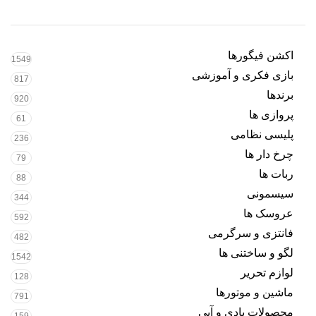
اکشن فیگورها
1549
بازی فکری و آموزشی
817
برندها
920
پروازی ها
61
پلیسی نظامی
236
چرخ دار ها
79
ربات ها
88
سیسمونی
344
عروسک ها
592
فانتزی و سرگرمی
482
لگو و ساختنی ها
1542
لوازم تحریر
128
ماشین و موتورها
791
محصولات بادی و آبی