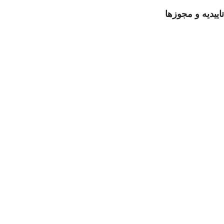
تاییدیه و مجوزها
تمامی حقوق مادی و معنوی این سایت متعلق برای فروشگاه اسباب
بازی ژوپیتر محفوظ میباشد.