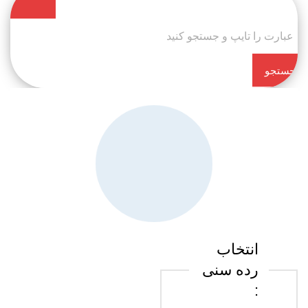
جستجو
کن
انتخاب
رده سنی
: