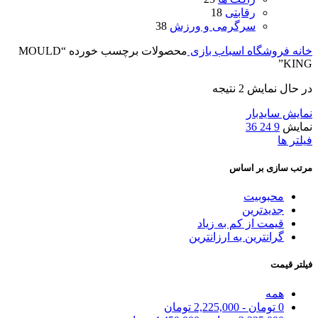
رقابتی
18
سرگرمی و ورزش
38
خانه
فروشگاه اسباب بازی
محصولات برچسب خورده “MOULD
KING”
در حال نمایش 2 نتیجه
نمایش سایدبار
نمایش
9
24
36
فیلتر ها
مرتب سازی بر اساس
محبوبیت
جدیدترین
قیمت از کم به زیاد
گرانترین به ارزانترین
فیلتر قیمت
همه
0
تومان
-
2,225,000
تومان