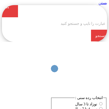
بستن
جستجو
کن
انتخاب رده سنی :
نوزاد تا 3 سال
سن 4 تا 7 سال