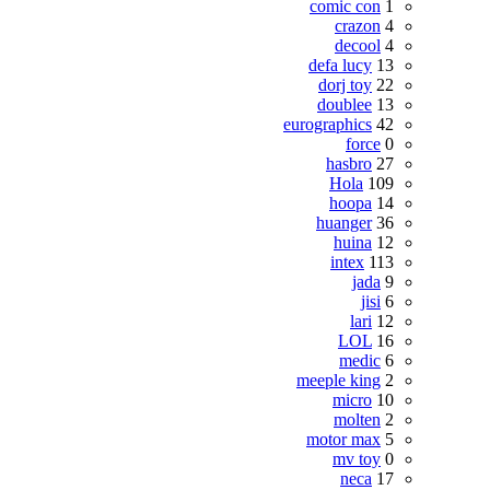
comic con
1
crazon
4
decool
4
defa lucy
13
dorj toy
22
doublee
13
eurographics
42
force
0
hasbro
27
Hola
109
hoopa
14
huanger
36
huina
12
intex
113
jada
9
jisi
6
lari
12
LOL
16
medic
6
meeple king
2
micro
10
molten
2
motor max
5
mv toy
0
neca
17