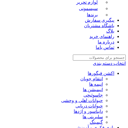
لوازم تحریر
سیسمونی
برندها
پیگیری سفارش
باشگاه مشتریان
بلاگ
راهنمای خرید
درباره ما
تماس باما
انتخاب دسته بندی
اکشن فیگورها
انتقام جویان
انیمه ها
انیمیشن ها
جاسوئیچی
حیوانات اهلی و وحشی
حیوانات دریایی
دایناسور و اژدها
سلبریتی ها
گیمینگ
بازی فکری و آموزشی