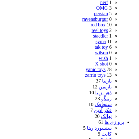
nerf
1
OMG
3
persian
5
ravensburgur
0
red box
10
reel toys
2
staedler
1
syma
11
tak toy
6
wilson
0
wish
1
X shot
0
yanic toys
78
zarrin toys
13
بازیتا
37
بازیمن
12
ذهن زیبا
10
زینگو
23
سنجاقک
10
فکر آذین
7
نهالک
20
پروازی ها
61
سنسوردارها
5
کایت
5