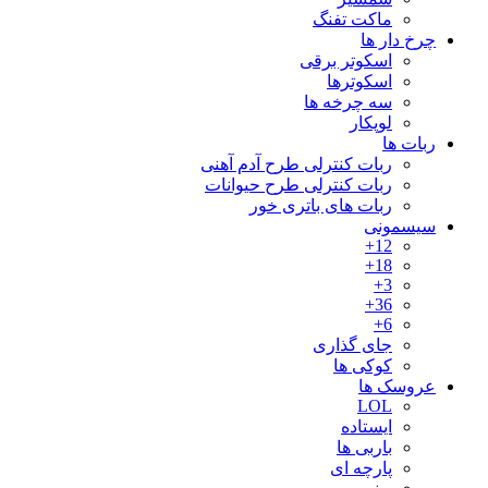
ماکت تفنگ
چرخ دار ها
اسکوتر برقی
اسکوترها
سه چرخه ها
لوپکار
ربات ها
ربات کنترلی طرح آدم آهنی
ربات کنترلی طرح حیوانات
ربات های باتری خور
سیسمونی
12+
18+
3+
36+
6+
جای گذاری
کوکی ها
عروسک ها
LOL
ایستاده
باربی ها
پارچه ای