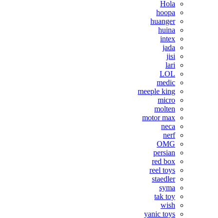
Hola
hoopa
huanger
huina
intex
jada
jisi
lari
LOL
medic
meeple king
micro
molten
motor max
neca
nerf
OMG
persian
red box
reel toys
staedler
syma
tak toy
wish
yanic toys