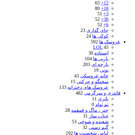
65
12+
80
18+
51
3+
52
36+
52
6+
جای گذاری
23
کوکی ها
24
عروسک ها
592
LOL
45
ایستاده
30
باربی ها
104
پارچه ای
203
پونی
19
خانه عروسکی
43
سخنگو و حرکتی
15
عروسک های دخترانه
133
فانتزی و سرگرمی
482
باتری
11
تم تولد
0
چتر ، ماگ و قمقمه
28
حباب ساز
31
شعبده و شوخی
53
گیم دستی
32
لباس شخصیت ها
192