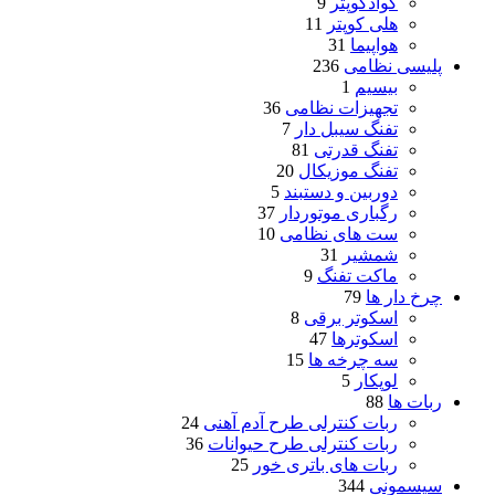
کوادکوپتر
9
هلی کوپتر
11
هواپیما
31
پلیسی نظامی
236
بیسیم
1
تجهیزات نظامی
36
تفنگ سیبل دار
7
تفنگ قدرتی
81
تفنگ موزیکال
20
دوربین و دستبند
5
رگباری موتوردار
37
ست های نظامی
10
شمشیر
31
ماکت تفنگ
9
چرخ دار ها
79
اسکوتر برقی
8
اسکوترها
47
سه چرخه ها
15
لوپکار
5
ربات ها
88
ربات کنترلی طرح آدم آهنی
24
ربات کنترلی طرح حیوانات
36
ربات های باتری خور
25
سیسمونی
344