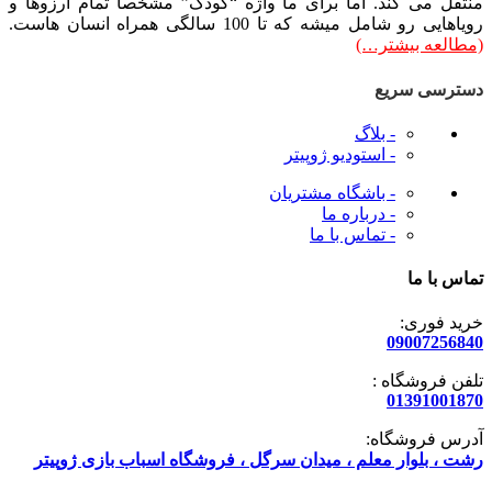
منتقل می کند. اما برای ما واژه “کودک” مشخصاً تمام آرزوها و
رویاهایی رو شامل میشه که تا 100 سالگی همراه انسان هاست.
(مطالعه بیشتر…)
دسترسی سریع
- بلاگ
- استودیو ژوپیتر
- باشگاه مشتریان
- درباره ما
- تماس با ما
تماس با ما
خرید فوری:
09007256840
تلفن فروشگاه :
01391001870
آدرس فروشگاه:
رشت ، بلوار معلم ، میدان سرگل ، فروشگاه اسباب بازی ژوپیتر