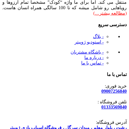
منتقل می کند. اما برای ما واژه “کودک” مشخصاً تمام آرزوها و
رویاهایی رو شامل میشه که تا 100 سالگی همراه انسان هاست.
(مطالعه بیشتر…)
دسترسی سریع
- بلاگ
- استودیو ژوپیتر
- باشگاه مشتریان
- درباره ما
- تماس با ما
تماس با ما
خرید فوری:
09007256840
تلفن فروشگاه :
01333569840
آدرس فروشگاه:
رشت ، بلوار معلم ، میدان سرگل ، فروشگاه اسباب بازی ژوپیتر