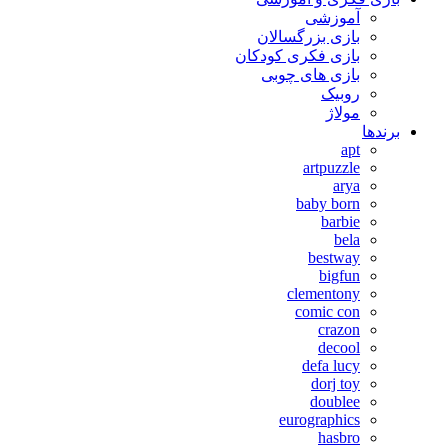
آموزشی
بازی بزرگسالان
بازی فکری کودکان
بازی های چوبی
روبیک
مولاژ
برندها
apt
artpuzzle
arya
baby born
barbie
bela
bestway
bigfun
clementony
comic con
crazon
decool
defa lucy
dorj toy
doublee
eurographics
hasbro