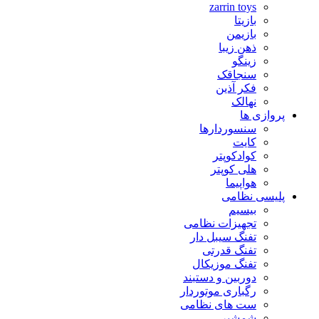
zarrin toys
بازیتا
بازیمن
ذهن زیبا
زینگو
سنجاقک
فکر آذین
نهالک
پروازی ها
سنسوردارها
کایت
کوادکوپتر
هلی کوپتر
هواپیما
پلیسی نظامی
بیسیم
تجهیزات نظامی
تفنگ سیبل دار
تفنگ قدرتی
تفنگ موزیکال
دوربین و دستبند
رگباری موتوردار
ست های نظامی
شمشیر