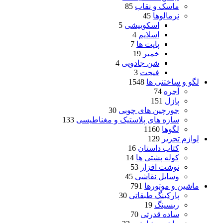
ماسک و نقاب
85
نرمالوها
45
اسکوییشی
5
اسلایم
4
پاپت ها
7
خمیر
19
شن جادویی
4
فیجت
3
لگو و ساختنی ها
1548
آجره
74
پازل
151
جورچین های چوبی
30
سازه های پلاستیک و مغناطیسی
133
لگوها
1160
لوازم تحریر
129
کتاب داستان
16
کوله پشتی ها
14
نوشت افزار
53
وسایل نقاشی
45
ماشین و موتورها
791
پارکینگ طبقاتی
30
ریسینگ
19
ساده قدرتی
70