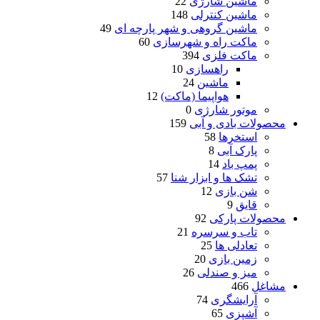
ماشین شارژی
22
ماشین کنترلی
148
ماشین گروهی و شهر پارچه ای
49
ماکت راه و شهرسازی
60
ماکت فلزی
394
راهسازی
10
ماشین
24
هواپیما (ماکت)
12
موتور شارژی
0
محصولات بادی و آبی
159
استخرها
58
پارک آبی
8
پمپ باد
14
تشک ها و ابزار شنا
57
شن بازی
12
قایق
9
محصولات پارکی
92
تاب و سرسره
21
تعادلی ها
25
زمین بازی
20
میز و صندلی
26
مشاغل
466
آرایشگری
74
آشپزی
65