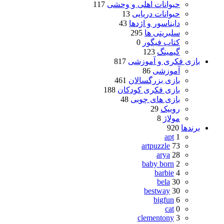
حیوانات اهلی و وحشی
117
حیوانات دریایی
13
دایناسور و اژدها
43
سلبریتی ها
295
کتاب فیگور
0
گیمینگ
123
بازی فکری و آموزشی
817
آموزشی
86
بازی بزرگسالان
461
بازی فکری کودکان
188
بازی های چوبی
48
روبیک
29
مولاژ
8
برندها
920
apt
1
artpuzzle
73
arya
28
baby born
2
barbie
4
bela
30
bestway
30
bigfun
6
cat
0
clementony
3