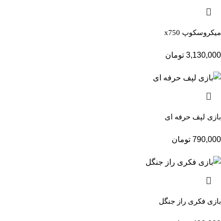
میکروسکوپ x750
3,130,000
تومان
بازی لپف حرفه ای
790,000
تومان
بازی فکری راز جنگل