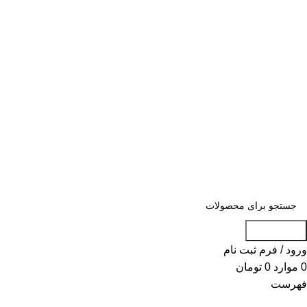
«« به علت اختلال اینترنت در صورت عدم
موفقیت جهت ثبت سفارش، لطفاً با شماره
09007256840 تماس بگیرید »»
«« به علت اختلال اینترنت در صورت عدم موفقیت جهت ثبت
سفارش، لطفاً با شماره 09007256840 تماس بگیرید »»
جست و جو
ورود / فرم ثبت نام
0
موارد
0
تومان
فهرست