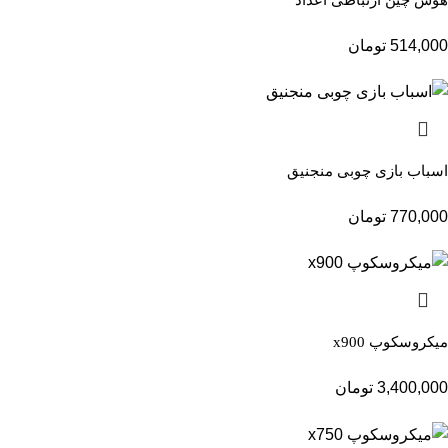
514,000
تومان
اسباب بازی چوبی منجنیق
770,000
تومان
میکروسکوپ x900
3,400,000
تومان