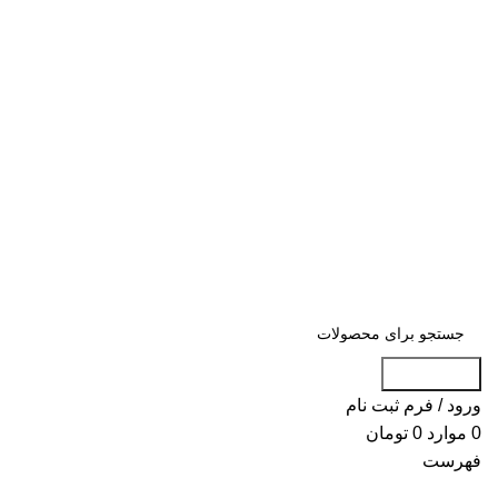
«« به علت اختلال اینترنت در صورت عدم
موفقیت جهت ثبت سفارش، لطفاً با شماره
09007256840 تماس بگیرید »»
«« به علت اختلال اینترنت در صورت عدم موفقیت جهت ثبت
سفارش، لطفاً با شماره 09007256840 تماس بگیرید »»
جست و جو
ورود / فرم ثبت نام
0
موارد
0
تومان
فهرست