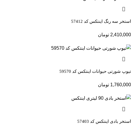
استخر سه رنگ اینتکس کد 57412
2,410,000
تومان
تیوپ شورتی حیوانات اینتکس کد 59570
1,760,000
تومان
استخر بادی اینتکس کد 57403