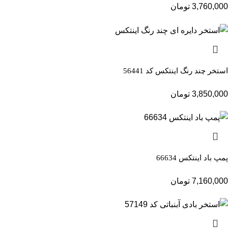
3,760,000
تومان
استخر چند رنگ اینتکس کد 56441
3,850,000
تومان
پمپ باد اینتکس 66634
7,160,000
تومان