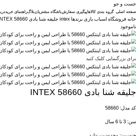
جست و جو
صفحه اصلی
گروه بندی کالاها
پیگیری سفارش
باشگاه مشتریان
بلاگ
راهنمای خرید
دربا
خانه
فروشگاه اسباب بازی
برندها
intex
جلیقه شنا بادی 58660 INTEX
ناموجود
برای بزرگنمایی کلیک کنید
جلیقه شنا بادی 58660 INTEX
کد مدل: 58660
سن: 3 تا 6 سال
جنسیت: محدودیت ندارد