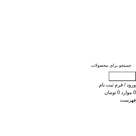
«« به علت اختلال اینترنت در صورت عدم موف
«« به علت اختلال اینترنت در ص
جست و جو
ورود / فرم ثبت نام
0
موارد
0
تومان
فهرست