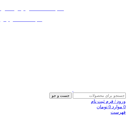
«« به علت اختلال اینترنت در صورت ع
«« به علت اختلال اینترنت در
جست و جو
ورود / فرم ثبت نام
0
موارد
0
تومان
فهرست