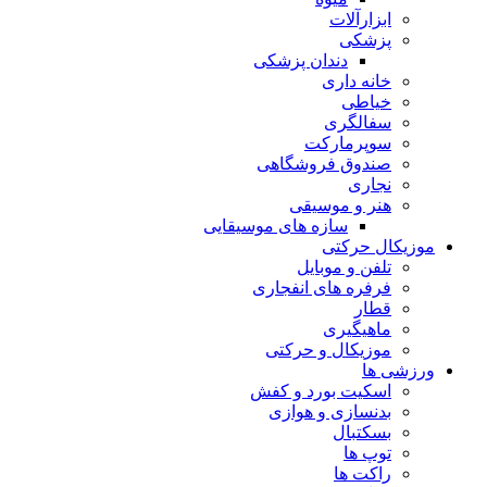
ابزارآلات
پزشکی
دندان پزشکی
خانه داری
خیاطی
سفالگری
سوپرمارکت
صندوق فروشگاهی
نجاری
هنر و موسیقی
سازه های موسیقایی
موزیکال حرکتی
تلفن و موبایل
فرفره های انفجاری
قطار
ماهیگیری
موزیکال و حرکتی
ورزشی ها
اسکیت بورد و کفش
بدنسازی و هوازی
بسکتبال
توپ ها
راکت ها