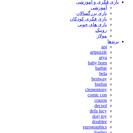
بازی فکری و آموزشی
آموزشی
بازی بزرگسالان
بازی فکری کودکان
بازی های چوبی
روبیک
مولاژ
برندها
apt
artpuzzle
arya
baby born
barbie
bela
bestway
bigfun
clementony
comic con
crazon
decool
defa lucy
dorj toy
doublee
eurographics
hasbro