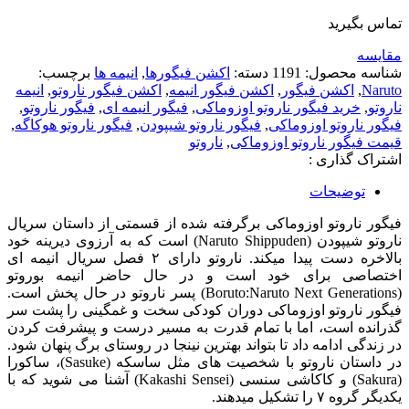
تماس بگیرید
مقایسه
شناسه محصول:
1191
دسته:
اکشن فیگورها
,
انیمه ها
برچسب:
Naruto
,
اکشن فیگور
,
اکشن فیگور انیمه
,
اکشن فیگور ناروتو
,
انیمه
ناروتو
,
خرید فیگور ناروتو اوزوماکی
,
فیگور انیمه ای
,
فیگور ناروتو
,
فیگور ناروتو اوزوماکی
,
فیگور ناروتو شیپودن
,
فیگور ناروتو هوکاگه
,
قیمت فیگور ناروتو اوزوماکی
,
ناروتو
اشتراک گذاری :
توضیحات
فیگور ناروتو اوزوماکی برگرفته شده از قسمتی از داستان سریال
ناروتو شیپودن (Naruto Shippuden) است که به آرزوی دیرینه خود
بالاخره دست پیدا میکند. ناروتو دارای ۲ فصل سریال انیمه ای
اختصاصی برای خود است و در حال حاضر انیمه بوروتو
(Boruto:Naruto Next Generations) پسر ناروتو در حال پخش است.
فیگور ناروتو اوزوماکی دوران کودکی سخت و غمگینی را پشت سر
گذرانده است، اما با تمام قدرت به مسیر درست و پیشرفت کردن
در زندگی ادامه داد تا بتواند بهترین نینجا در روستای برگ پنهان شود.
در داستان ناروتو با شخصیت های مثل ساسکه (Sasuke)، ساکورا
(Sakura) و کاکاشی سنسی (Kakashi Sensei) آشنا می شوید که با
یکدیگر گروه ۷ را تشکیل میدهند.