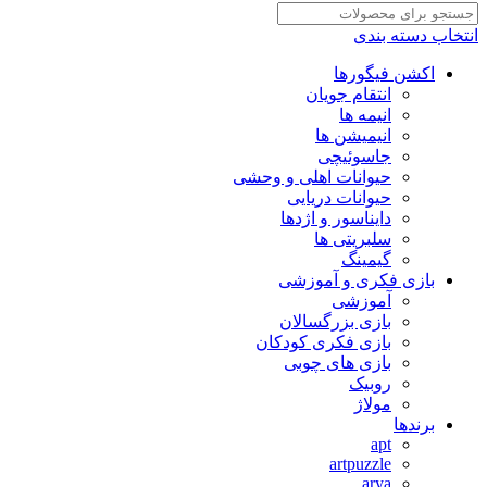
انتخاب دسته بندی
اکشن فیگورها
انتقام جویان
انیمه ها
انیمیشن ها
جاسوئیچی
حیوانات اهلی و وحشی
حیوانات دریایی
دایناسور و اژدها
سلبریتی ها
گیمینگ
بازی فکری و آموزشی
آموزشی
بازی بزرگسالان
بازی فکری کودکان
بازی های چوبی
روبیک
مولاژ
برندها
apt
artpuzzle
arya