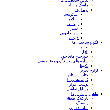
لباس شخصیت ها
ماسک و نقاب
نرمالوها
اسکوییشی
اسلایم
پاپت ها
خمیر
شن جادویی
فیجت
لگو و ساختنی ها
آجره
پازل
جورچین های چوبی
سازه های پلاستیک و مغناطیسی
لگوها
لوازم تحریر
کتاب داستان
کوله پشتی ها
نوشت افزار
وسایل نقاشی
ماشین و موتورها
پارکینگ طبقاتی
ریسینگ
ساده قدرتی