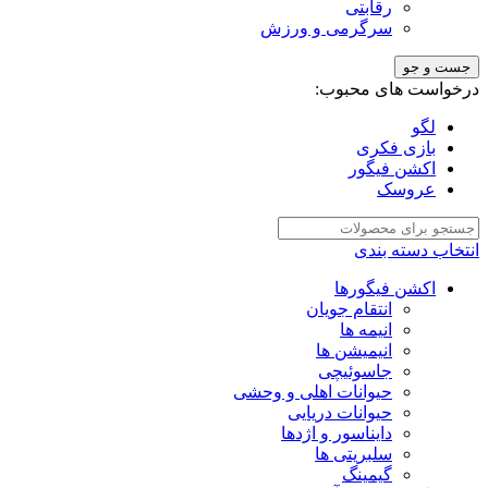
رقابتی
سرگرمی و ورزش
جست و جو
درخواست های محبوب:
لگو
بازی فکری
اکشن فیگور
عروسک
انتخاب دسته بندی
اکشن فیگورها
انتقام جویان
انیمه ها
انیمیشن ها
جاسوئیچی
حیوانات اهلی و وحشی
حیوانات دریایی
دایناسور و اژدها
سلبریتی ها
گیمینگ