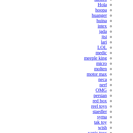
Hola
hoopa
huanger
huina
intex
jada
jisi
lari
LOL
medic
meeple king
micro
molten
motor max
neca
nerf
OMG
persian
red box
reel toys
staedler
syma
tak toy
wish
yanic toys