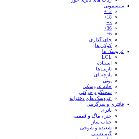
سیسمونی
12+
18+
3+
36+
6+
جای گذاری
کوکی ها
عروسک ها
LOL
ایستاده
باربی ها
پارچه ای
پونی
خانه عروسکی
سخنگو و حرکتی
عروسک های دخترانه
فانتزی و سرگرمی
باتری
چتر ، ماگ و قمقمه
حباب ساز
شعبده و شوخی
گیم دستی