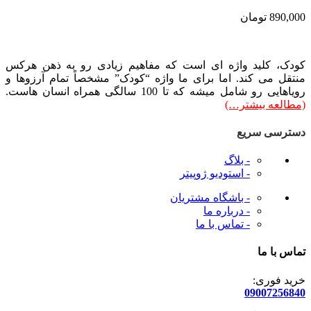
890,000
تومان
کودک، کلید واژه ای است که مفاهیم زیادی رو به ذهن هرکس
منتقل می کند. اما برای ما واژه “کودک” مشخصاً تمام آرزوها و
رویاهایی رو شامل میشه که تا 100 سالگی همراه انسان هاست.
(مطالعه بیشتر…)
دسترسی سریع
- بلاگ
- استودیو ژوپیتر
- باشگاه مشتریان
- درباره ما
- تماس با ما
تماس با ما
خرید فوری:
09007256840