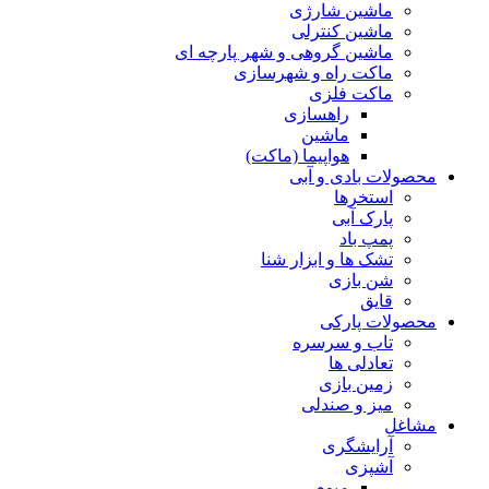
ماشین شارژی
ماشین کنترلی
ماشین گروهی و شهر پارچه ای
ماکت راه و شهرسازی
ماکت فلزی
راهسازی
ماشین
هواپیما (ماکت)
محصولات بادی و آبی
استخرها
پارک آبی
پمپ باد
تشک ها و ابزار شنا
شن بازی
قایق
محصولات پارکی
تاب و سرسره
تعادلی ها
زمین بازی
میز و صندلی
مشاغل
آرایشگری
آشپزی
میوه