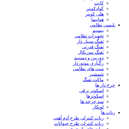
کایت
کوادکوپتر
هلی کوپتر
هواپیما
پلیسی نظامی
بیسیم
تجهیزات نظامی
تفنگ سیبل دار
تفنگ قدرتی
تفنگ موزیکال
دوربین و دستبند
رگباری موتوردار
ست های نظامی
شمشیر
ماکت تفنگ
چرخ دار ها
اسکوتر برقی
اسکوترها
سه چرخه ها
لوپکار
ربات ها
ربات کنترلی طرح آدم آهنی
ربات کنترلی طرح حیوانات
ربات های باتری خور