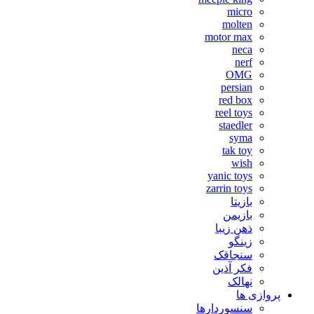
micro
molten
motor max
neca
nerf
OMG
persian
red box
reel toys
staedler
syma
tak toy
wish
yanic toys
zarrin toys
بازیتا
بازیمن
ذهن زیبا
زینگو
سنجاقک
فکر آذین
نهالک
پروازی ها
سنسوردارها