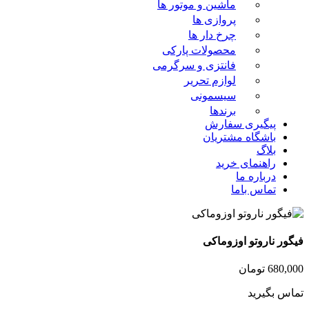
ماشین و موتور ها
پروازی ها
چرخ دار ها
محصولات پارکی
فانتزی و سرگرمی
لوازم تحریر
سیسمونی
برندها
پیگیری سفارش
باشگاه مشتریان
بلاگ
راهنمای خرید
درباره ما
تماس باما
فیگور ناروتو اوزوماکی
680,000
تومان
تماس بگیرید