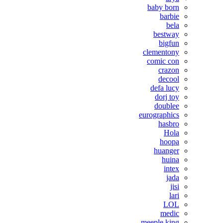
baby born
barbie
bela
bestway
bigfun
clementony
comic con
crazon
decool
defa lucy
dorj toy
doublee
eurographics
hasbro
Hola
hoopa
huanger
huina
intex
jada
jisi
lari
LOL
medic
meeple king