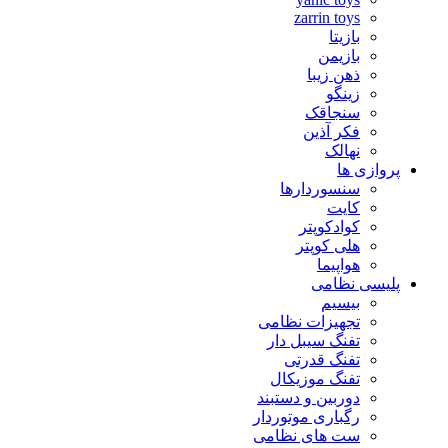
zarrin toys
بازیتا
بازیمن
ذهن زیبا
زینگو
سنجاقک
فکر آذین
نهالک
پروازی ها
سنسوردارها
کایت
کوادکوپتر
هلی کوپتر
هواپیما
پلیسی نظامی
بیسیم
تجهیزات نظامی
تفنگ سیبل دار
تفنگ قدرتی
تفنگ موزیکال
دوربین و دستبند
رگباری موتوردار
ست های نظامی